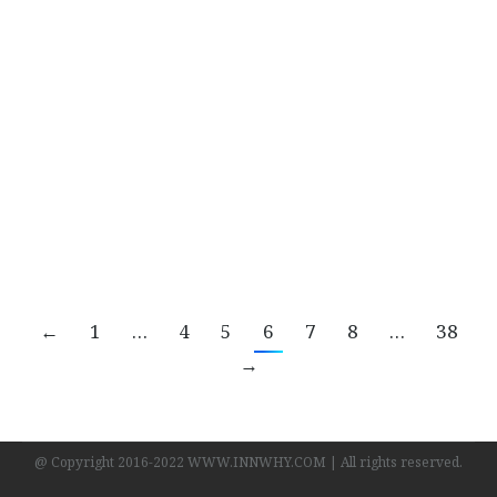
ผลิตภัณฑ์ประกันภัยเชิงรุก สู่ระดับภูมิภาคอย่าง
ยั่งยืน ประจำปี 2568 ณ จังหวัดเชียงใหม่
NEWS
By
ทีมงาน INN WHY?
25/11/2025
เพื่อช่วยส่งเสริมความตระหนักรู้เกี่ยวกับการ
วางแผนคุ้มครองชีวิต สุขภาพ และการใช้ระบบ
ประกันชีวิตเป็นเครื่องมือบริหารความเสี่ยงอย่าง
เหมาะสมมีประสิทธิภาพ และยั่งยืน
←
1
…
4
5
6
7
8
…
38
→
@ Copyright 2016-2022 WWW.INNWHY.COM | All rights reserved.