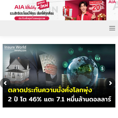
ดอกเบี้ยขาขึ้น หนุนความต้องการประกันชีวิตจ่ายเบี้ย
ก