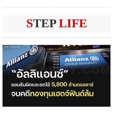
S
TEP
LIFE