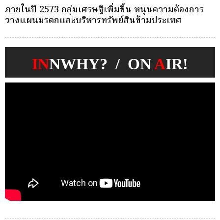
ครั้งเดียว(Single-Premium )พุ่ง ผู้บริโภคแห่ซื้อ
บ
Whole Life ชำระเบี้ยครั้งเดียว
ก
IN
NWHY? / ON
A
IR!