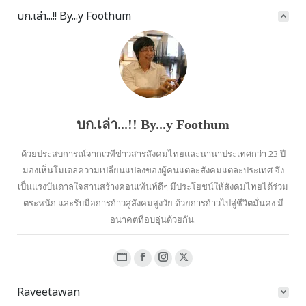
บก.เล่า...!! By...y Foothum
บก.เล่า...!! By...y Foothum
ด้วยประสบการณ์จากเวทีข่าวสารสังคมไทยและนานาประเทศกว่า 23 ปี
มองเห็นโมเดลความเปลี่ยนแปลงของผู้คนแต่ละสังคมแต่ละประเทศ จึง
เป็นแรงบันดาลใจสานสร้างคอนเท้นท์ดีๆ มีประโยชน์ให้สังคมไทยได้ร่วม
ตระหนัก และรับมือการก้าวสู่สังคมสูงวัย ด้วยการก้าวไปสู่ชีวิตมั่นคง มี
อนาคตที่อบอุ่นด้วยกัน.
Website
Facebook
Instagram
X
page
page
page
page
Raveetawan
opens
opens
opens
opens