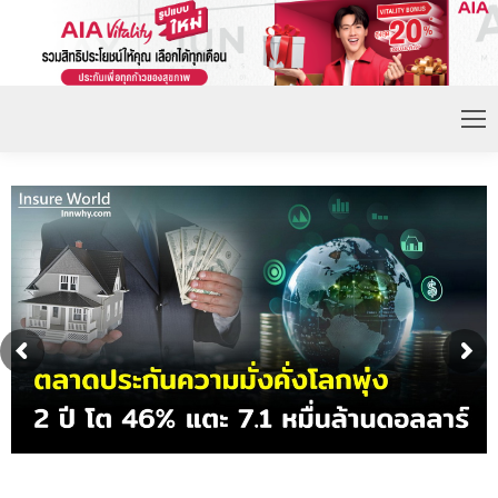
ดอกเบี้ยขาขึ้น หนุนความต้องการประกันชีวิตจ่ายเบี้ย
ก