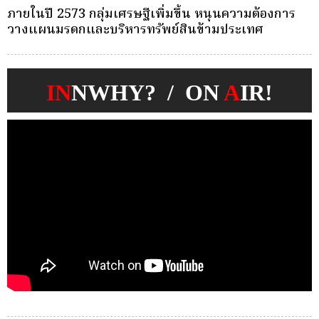
ครั้งเดียว(Single-Premium )พุ่ง ผู้บริโภคแห่ซื้อ
บ
Whole Life ชำระเบี้ยครั้งเดียว
ก
IN
NWHY? / ON
A
IR!