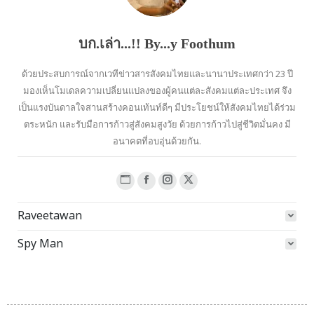
บก.เล่า...!! By...y Foothum
ด้วยประสบการณ์จากเวทีข่าวสารสังคมไทยและนานาประเทศกว่า 23 ปี
มองเห็นโมเดลความเปลี่ยนแปลงของผู้คนแต่ละสังคมแต่ละประเทศ จึง
เป็นแรงบันดาลใจสานสร้างคอนเท้นท์ดีๆ มีประโยชน์ให้สังคมไทยได้ร่วม
ตระหนัก และรับมือการก้าวสู่สังคมสูงวัย ด้วยการก้าวไปสู่ชีวิตมั่นคง มี
อนาคตที่อบอุ่นด้วยกัน.
Website
Facebook
Instagram
X
page
page
page
page
Raveetawan
opens
opens
opens
opens
in
in
in
in
Spy Man
new
new
new
new
window
window
window
window