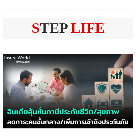
S
TEP
LIFE