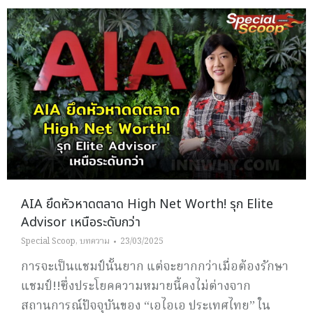
AIA ยึดหัวหาดตลาด High Net Worth! รุก Elite
Advisor เหนือระดับกว่า
Special Scoop
,
บทความ
23/03/2025
การจะเป็นแชมป์นั้นยาก แต่จะยากกว่าเมื่อต้องรักษา
แชมป์!!ซึ่งประโยคความหมายนี้คงไม่ต่างจาก
สถานการณ์ปัจจุบันของ “เอไอเอ ประเทศไทย” ใน