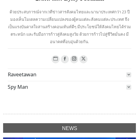
ด้วยประสบการณ์จากเวทีข่าวสารสังคมไทยและนานาประเทศกว่า 23 ปี
มองเห็นโมเดลความเปลี่ยนแปลงของผู้คนแต่ละสังคมแต่ละประเทศ จึง
เป็นแรงบันดาลใจสานสร้างคอนเท้นท์ดีๆ มีประโยชน์ให้สังคมไทยได้ร่วม
ตระหนัก และรับมือการก้าวสู่สังคมสูงวัย ด้วยการก้าวไปสู่ชีวิตมั่นคง มี
อนาคตที่อบอุ่นด้วยกัน.
Website
Facebook
Instagram
X
page
page
page
page
Raveetawan
opens
opens
opens
opens
in
in
in
in
Spy Man
new
new
new
new
window
window
window
window
NEWS