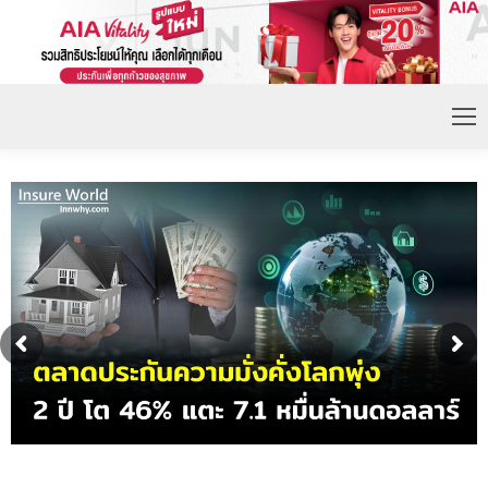
ดอกเบี้ยขาขึ้น หนุนความต้องการประกันชีวิตจ่ายเบี้ย
ก