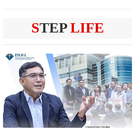
S
TEP
LIFE