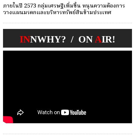
ครั้งเดียว(Single-Premium )พุ่ง ผู้บริโภคแห่ซื้อ
บ
Whole Life ชำระเบี้ยครั้งเดียว
ก
IN
NWHY? / ON
A
IR!