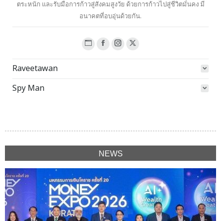
ตระหนัก และรับมือการก้าวสู่สังคมสูงวัย ด้วยการก้าวไปสู่ชีวิตมั่นคง มี
อนาคตที่อบอุ่นด้วยกัน.
Website
Facebook
Instagram
X
page
page
page
page
Raveetawan
opens
opens
opens
opens
in
in
in
in
Spy Man
new
new
new
new
window
window
window
window
NEWS