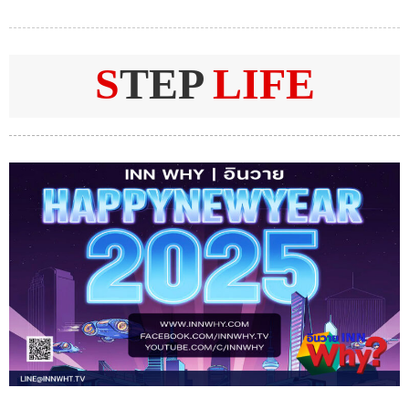
S
TEP
LIFE