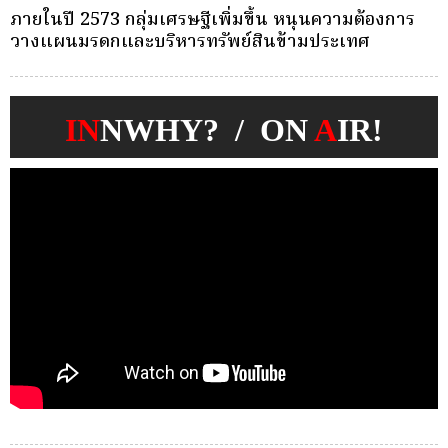
ครั้งเดียว(Single-Premium )พุ่ง ผู้บริโภคแห่ซื้อ
บ
Whole Life ชำระเบี้ยครั้งเดียว
ก
IN
NWHY? / ON
A
IR!