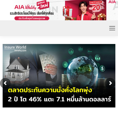
ดอกเบี้ยขาขึ้น หนุนความต้องการประกันชีวิตจ่ายเบี้ย
ก