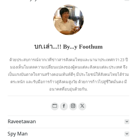
บก.เล่า...!! By...y Foothum
ด้วยประสบการณ์จากเวทีข่าวสารสังคมไทยและนานาประเทศกว่า 23 ปี
มองเห็นโมเดลความเปลี่ยนแปลงของผู้คนแต่ละสังคมแต่ละประเทศ จึง
เป็นแรงบันดาลใจสานสร้างคอนเท้นท์ดีๆ มีประโยชน์ให้สังคมไทยได้ร่วม
ตระหนัก และรับมือการก้าวสู่สังคมสูงวัย ด้วยการก้าวไปสู่ชีวิตมั่นคง มี
อนาคตที่อบอุ่นด้วยกัน.
Website
Facebook
Instagram
X
page
page
page
page
Raveetawan
opens
opens
opens
opens
in
in
in
in
Spy Man