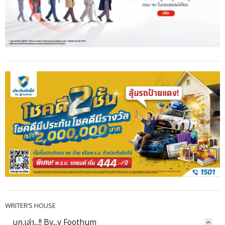
WRITER’S HOUSE
บก.เล่า...!! By...y Foothum