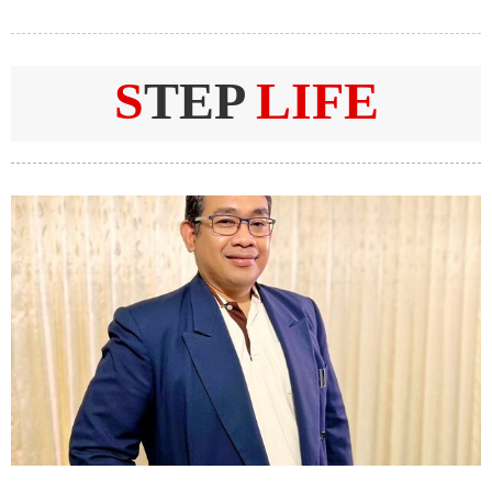
S
TEP
LIFE