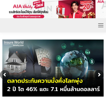
ดอกเบี้ยขาขึ้น หนุนความต้องการประกันชีวิตจ่ายเบี้ย
ก