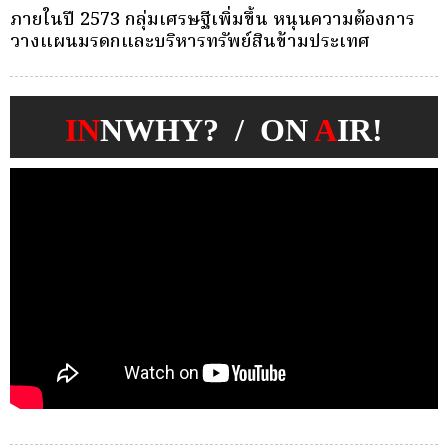
ครั้งเดียว(Single-Premium )พุ่ง ผู้บริโภคแห่ซื้อ
บ
Whole Life ชำระเบี้ยครั้งเดียว
ก
IN
NWHY? / ON
A
IR!