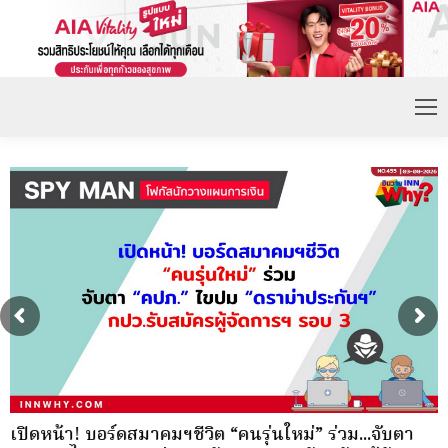
เปิดหน้า! บอร์ดสมาคมฯชีวิต “คนรุ่นใหม่” ร่วม...จับตา
ก