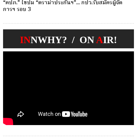
“คปภ.” ไขปม “ดราม่าประกันฯ”... กปว.รับสมัครผู้จัด
บ
การฯ รอบ 3
ก
IN
NWHY? / ON
A
IR!