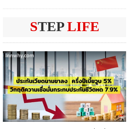
S
TEP
LIFE