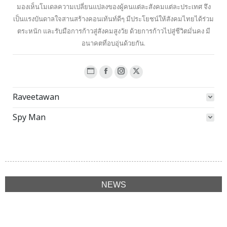
มองเห็นโมเดลความเปลี่ยนแปลงของผู้คนแต่ละสังคมแต่ละประเทศ จึง
เป็นแรงบันดาลใจสานสร้างคอนเท้นท์ดีๆ มีประโยชน์ให้สังคมไทยได้ร่วม
ตระหนัก และรับมือการก้าวสู่สังคมสูงวัย ด้วยการก้าวไปสู่ชีวิตมั่นคง มี
อนาคตที่อบอุ่นด้วยกัน.
Website
Facebook
Instagram
X
page
page
page
page
Raveetawan
opens
opens
opens
opens
in
in
in
in
Spy Man
new
new
new
new
window
window
window
window
NEWS