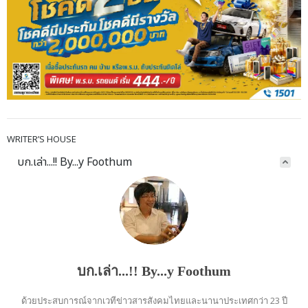
WRITER’S HOUSE
บก.เล่า...!! By...y Foothum
บก.เล่า...!! By...y Foothum
ด้วยประสบการณ์จากเวทีข่าวสารสังคมไทยและนานาประเทศกว่า 23 ปี