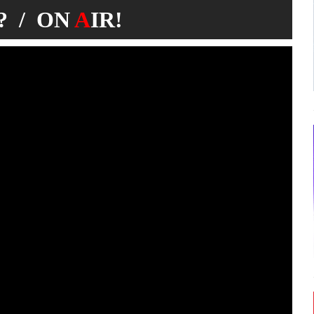
 / ON
A
IR!