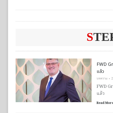
S
TE
FWD Grou
แล้ว
บทความ
2
FWD Grou
แล้ว
Read Mor