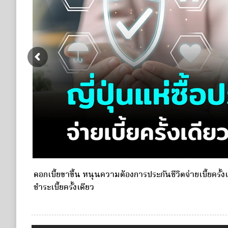
e Life
กองทุนประกันวินาศภัย (กปว.) ประกาศเปิดรับสมัครบุคคลเ
ประกันวินาศภัย