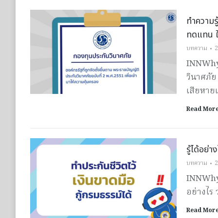
ทำความรู
ทดแทน ให
บทความ
2
INNWhy 
วินาศภัย
เสียหายแ
Read Mor
รู้ได้อย่
บทความ
2
INNWhy M
อย่างไร 
Read Mor