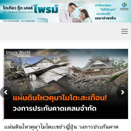
แผ่นดินไหวคุมาโมโตะเขย่าญี่ปุ่น วงการประกันคาด
T