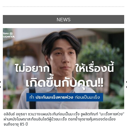
NEWS
อลิอันซ์ อยุธยา ชวนวางแผนประกันก่อนเป็นมะเร็ง ชูผลิตภัณฑ์ “มะเร็งหายห่วง”
ผ่านหนังโฆษณาสะท้อนอินไซต์ผู้ป่วยมะเร็ง ตอกย้ำจุดขายคุ้มครองต่อเนื่อง
จนถึงอายุ 85 ปี