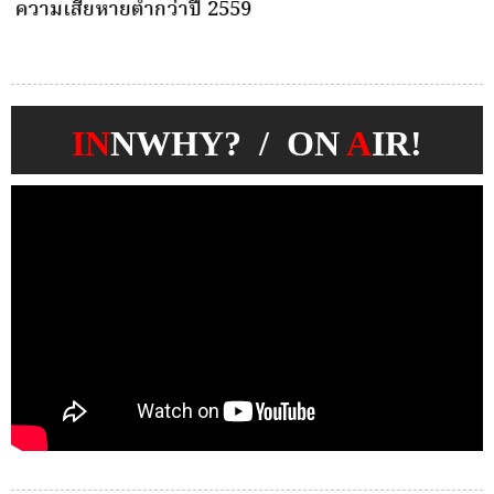
ความเสียหายต่ำกว่าปี 2559
ป
บ
IN
NWHY? / ON
A
IR!