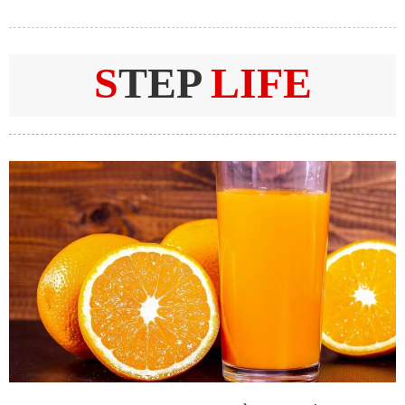
S
TEP
LIFE