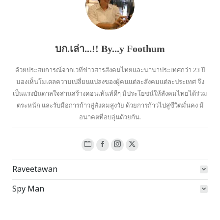
บก.เล่า...!! By...y Foothum
ด้วยประสบการณ์จากเวทีข่าวสารสังคมไทยและนานาประเทศกว่า 23 ปี
มองเห็นโมเดลความเปลี่ยนแปลงของผู้คนแต่ละสังคมแต่ละประเทศ จึง
เป็นแรงบันดาลใจสานสร้างคอนเท้นท์ดีๆ มีประโยชน์ให้สังคมไทยได้ร่วม
ตระหนัก และรับมือการก้าวสู่สังคมสูงวัย ด้วยการก้าวไปสู่ชีวิตมั่นคง มี
อนาคตที่อบอุ่นด้วยกัน.
Website
Facebook
Instagram
X
page
page
page
page
Raveetawan
opens
opens
opens
opens
in
in
in
in
Spy Man
new
new
new
new
window
window
window
window