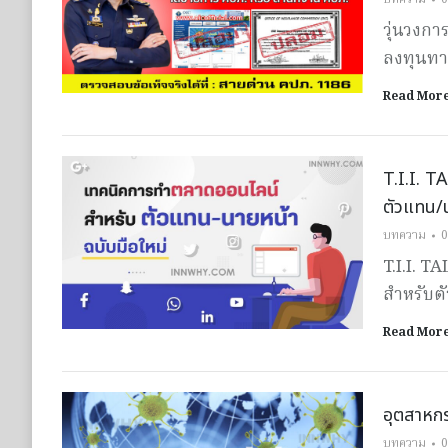
วุ่นวงกา
ลงทุนทาง
Read Mor
T.I.I. T
ตัวแทน/น
บทความ
0
T.I.I. 
สำหรับต
Read Mor
อุตสาหกร
บทความ
0