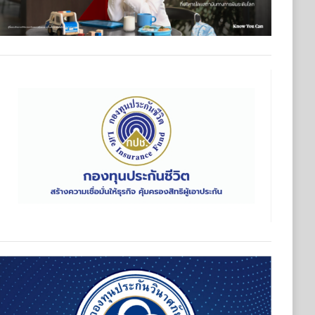
ุนประกันวินาศภัย (กปว.) ประกาศเปิดรับสมัครบุคคลเพื่อตัดเลือกแ
กันวินาศภัย