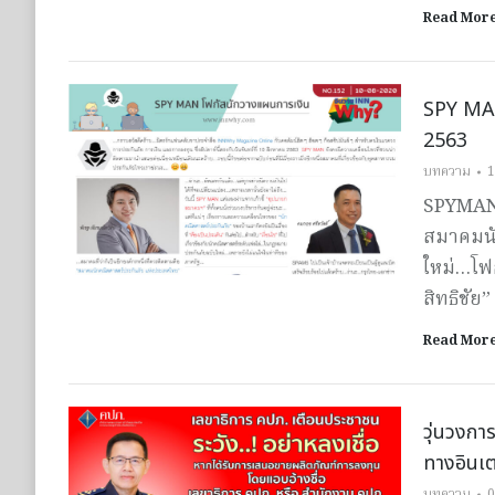
Read Mor
SPY MAN
2563
บทความ
1
SPYMAN 
สมาคมนั
ใหม่…โฟก
สิทธิชัย”
Read Mor
วุ่นวงกา
ทางอินเต
บทความ
0