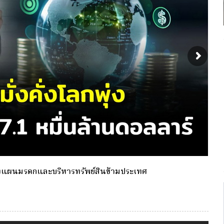
งเดียว(Single-Premium )พุ่ง ผู้บริโภคแห่ซื้อ Whole Life
กองท
ประ