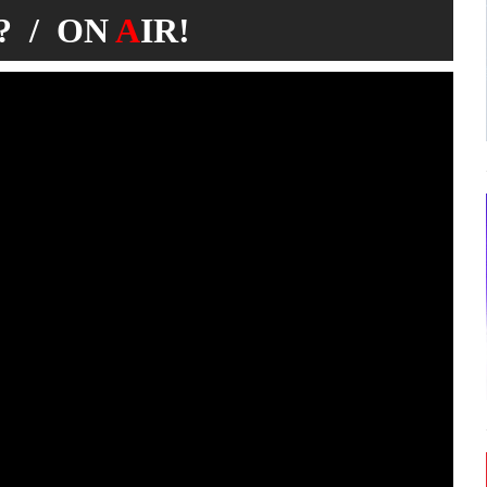
 / ON
A
IR!