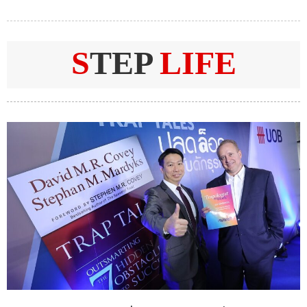
S
TEP
LIFE