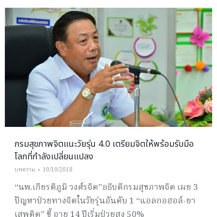
กรมสุขภาพจิตแนะวัยรุ่น 4.0 เตรียมจิตให้พร้อมรับมือ
โลกที่กำลังเปลี่ยนแปลง
บทความ
10/10/2018
“นพ.เกียรติภูมิ วงศ์รจิต”อธิบดีกรมสุขภาพจิต เผย 3
ปัญหาป่วยทางจิตในวัยรุ่นอันดับ 1 “แอลกอฮอล์-ยา
เสพติด” ชี้ อายุ 14 ปีเริ่มป่วยสูง 50%