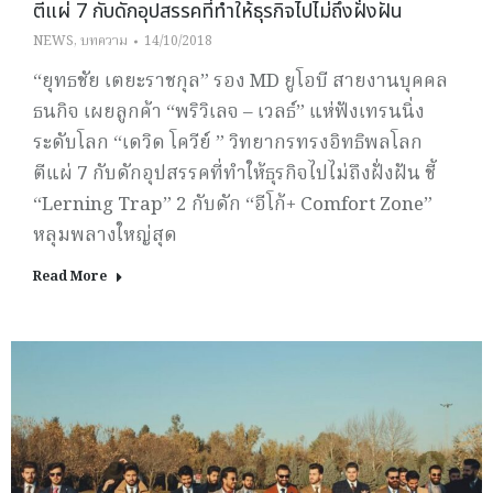
ตีแผ่ 7 กับดักอุปสรรคที่ทำให้ธุรกิจไปไม่ถึงฝั่งฝัน
NEWS
,
บทความ
14/10/2018
“ยุทธชัย เตยะราชกุล” รอง MD ยูโอบี สายงานบุคคล
ธนกิจ เผยลูกค้า “พริวิเลจ – เวลธ์” แห่ฟังเทรนนิ่ง
ระดับโลก “เดวิด โควีย์ ” วิทยากรทรงอิทธิพลโลก
ตีแผ่ 7 กับดักอุปสรรคที่ทำให้ธุรกิจไปไม่ถึงฝั่งฝัน ชี้
“Lerning Trap” 2 กับดัก “อีโก้+ Comfort Zone”
หลุมพลางใหญ่สุด
Read More