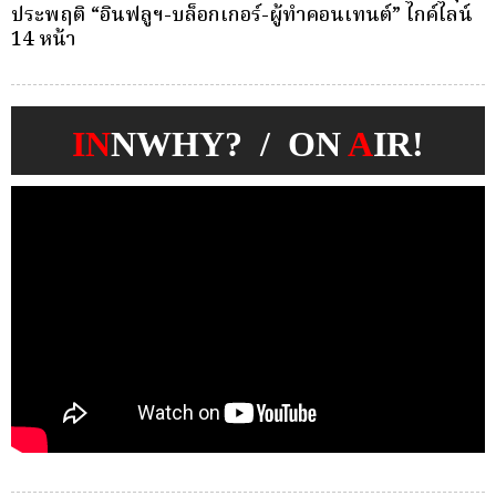
ทรัพยากรบุคคลกองทุนประกันชีวิต หมายเลขโทรศัพท์
ว
0-2791-1333 ต่อ 2004 ในวันและเวลาราชการ
IN
NWHY? / ON
A
IR!