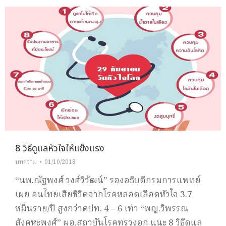
8 วิธีดูแลหัวใจให้แข็งแรง
บทความ
01/10/2018
“นพ.ณัฐพงศ์ วงศ์วิวัฒน์” รองอธิบดีกรมการแพทย์
เผย คนไทยเสียชีวิตจากโรคหลอดเลือดหัวใจ 3.7
หมื่นราย/ปี สูงกว่าตปท. 4 – 6 เท่า “พญ.วิพรรณ
สังคหะพงศ์” ผอ.สถาบันโรคทรวงอก แนะ 8 วิธีดูแล