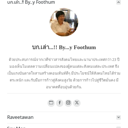
บก.เล่า...!! By...y Foothum
บก.เล่า...!! By...y Foothum
ด้วยประสบการณ์จากเวทีข่าวสารสังคมไทยและนานาประเทศกว่า 23 ปี
มองเห็นโมเดลความเปลี่ยนแปลงของผู้คนแต่ละสังคมแต่ละประเทศ จึง
เป็นแรงบันดาลใจสานสร้างคอนเท้นท์ดีๆ มีประโยชน์ให้สังคมไทยได้ร่วม
ตระหนัก และรับมือการก้าวสู่สังคมสูงวัย ด้วยการก้าวไปสู่ชีวิตมั่นคง มี
อนาคตที่อบอุ่นด้วยกัน.
Website
Facebook
Instagram
X
page
page
page
page
Raveetawan
opens
opens
opens
opens
in
in
in
in