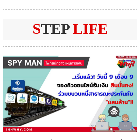
S
TEP
LIFE