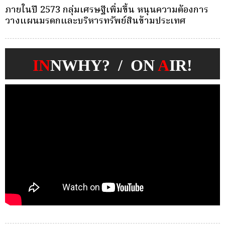
ครั้งเดียว(Single-Premium )พุ่ง ผู้บริโภคแห่ซื้อ
บ
Whole Life ชำระเบี้ยครั้งเดียว
ก
IN
NWHY? / ON
A
IR!