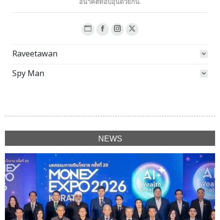
อนาคตที่อบอุ่นด้วยกัน.
Website
Facebook
Instagram
X
page
page
page
page
Raveetawan
opens
opens
opens
opens
in
in
in
in
Spy Man
new
new
new
new
window
window
window
window
NEWS