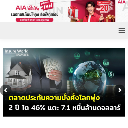
ดอกเบี้ยขาขึ้น หนุนความต้องการประกันชีวิตจ่ายเบี้ย
ก