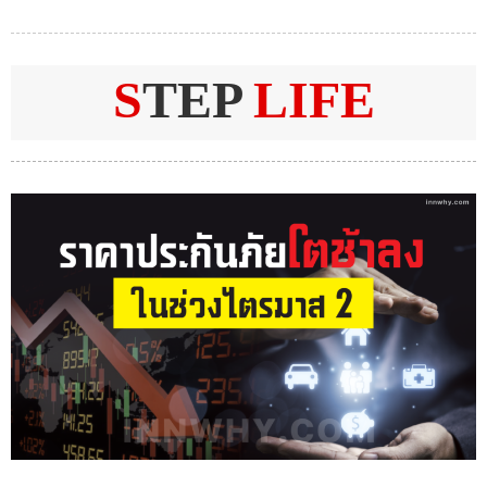
S
TEP
LIFE