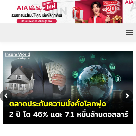
ดอกเบี้ยขาขึ้น หนุนความต้องการประกันชีวิตจ่ายเบี้ย
ก