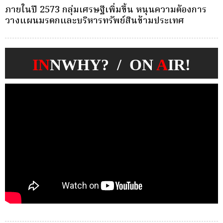
ครั้งเดียว(Single-Premium )พุ่ง ผู้บริโภคแห่ซื้อ
บ
Whole Life ชำระเบี้ยครั้งเดียว
ก
IN
NWHY? / ON
A
IR!