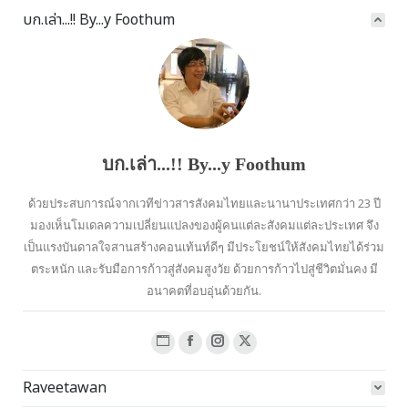
บก.เล่า...!! By...y Foothum
บก.เล่า...!! By...y Foothum
ด้วยประสบการณ์จากเวทีข่าวสารสังคมไทยและนานาประเทศกว่า 23 ปี
มองเห็นโมเดลความเปลี่ยนแปลงของผู้คนแต่ละสังคมแต่ละประเทศ จึง
เป็นแรงบันดาลใจสานสร้างคอนเท้นท์ดีๆ มีประโยชน์ให้สังคมไทยได้ร่วม
ตระหนัก และรับมือการก้าวสู่สังคมสูงวัย ด้วยการก้าวไปสู่ชีวิตมั่นคง มี
อนาคตที่อบอุ่นด้วยกัน.
Website
Facebook
Instagram
X
page
page
page
page
Raveetawan
opens
opens
opens
opens