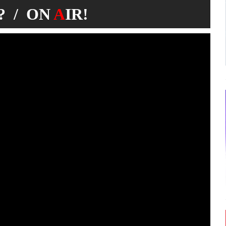
 / ON
A
IR!