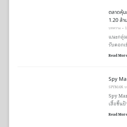
ตลาดหุ้น
1.20 ล้า
บทความ
1
แนะกลุ่ม
รับดอกเบ
Read Mor
Spy Man 
SPYMAN
,
บ
Spy Man 
เสื้อขึ้
Read Mor