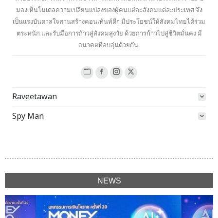
มองเห็นโมเดลความเปลี่ยนแปลงของผู้คนแต่ละสังคมแต่ละประเทศ จึง
เป็นแรงบันดาลใจสานสร้างคอนเท้นท์ดีๆ มีประโยชน์ให้สังคมไทยได้ร่วม
ตระหนัก และรับมือการก้าวสู่สังคมสูงวัย ด้วยการก้าวไปสู่ชีวิตมั่นคง มี
อนาคตที่อบอุ่นด้วยกัน.
Website
Facebook
Instagram
X
page
page
page
page
Raveetawan
opens
opens
opens
opens
in
in
in
in
Spy Man
new
new
new
new
window
window
window
window
NEWS