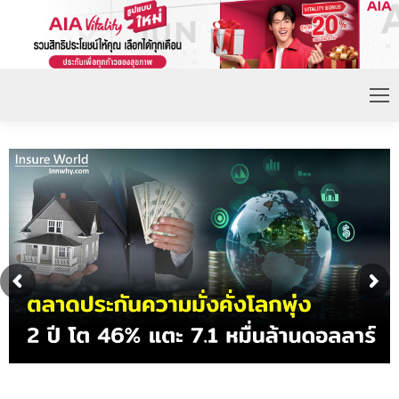
ดอกเบี้ยขาขึ้น หนุนความต้องการประกันชีวิตจ่ายเบี้ย
ก