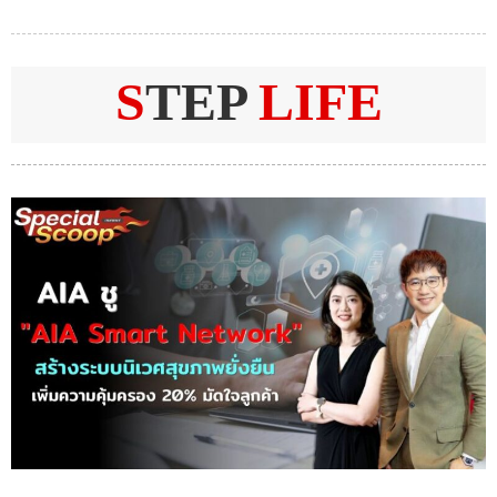
S
TEP
LIFE