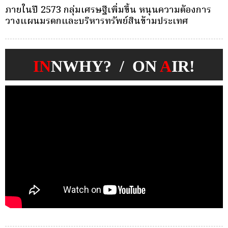
ครั้งเดียว(Single-Premium )พุ่ง ผู้บริโภคแห่ซื้อ
บ
Whole Life ชำระเบี้ยครั้งเดียว
ก
IN
NWHY? / ON
A
IR!