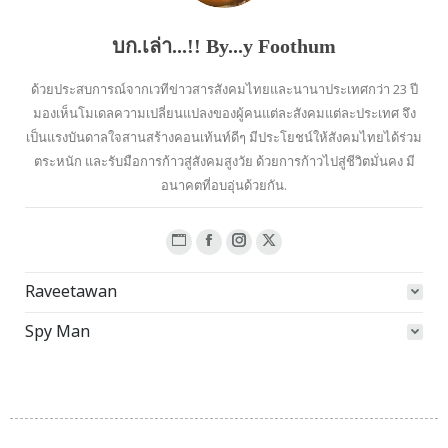
บก.เล่า...!! By...y Foothum
ด้วยประสบการณ์จากเวทีข่าวสารสังคมไทยและนานาประเทศกว่า 23 ปี
มองเห็นโมเดลความเปลี่ยนแปลงของผู้คนแต่ละสังคมแต่ละประเทศ จึง
เป็นแรงบันดาลใจสานสร้างคอนเท้นท์ดีๆ มีประโยชน์ให้สังคมไทยได้ร่วม
ตระหนัก และรับมือการก้าวสู่สังคมสูงวัย ด้วยการก้าวไปสู่ชีวิตมั่นคง มี
อนาคตที่อบอุ่นด้วยกัน.
Website
Facebook
Instagram
X
page
page
page
page
Raveetawan
opens
opens
opens
opens
in
in
in
in
Spy Man
new
new
new
new
window
window
window
window