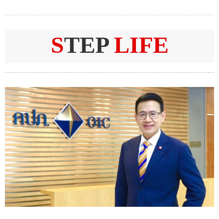
S
TEP
LIFE