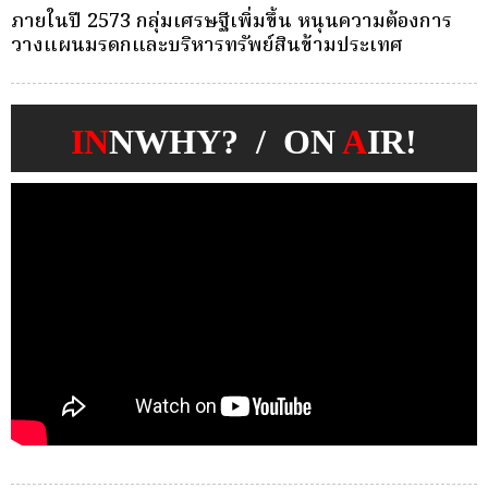
ครั้งเดียว(Single-Premium )พุ่ง ผู้บริโภคแห่ซื้อ
บ
Whole Life ชำระเบี้ยครั้งเดียว
ก
IN
NWHY? / ON
A
IR!