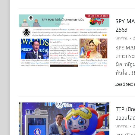
SPY MAN
2563
บทความ
2
SPY MAN
เกาะกระ
มือ”ณัฐม
ทันใจ…!
Read Mor
TIP เปิด
ปออนไลน
บทความ
2