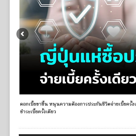
e Life
กองทุนประกันวินาศภัย (กปว.) ประกาศเปิดรับสมัครบุคคลเ
ประกันวินาศภัย