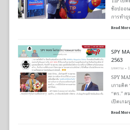
TIP เปิด
ช้อปออนไ
การทำธุ
Read Mor
SPY MAN
2563
บทความ
1
SPY MAN
เกาะติด
“ดร.” ค
เปิดเกม
Read Mor