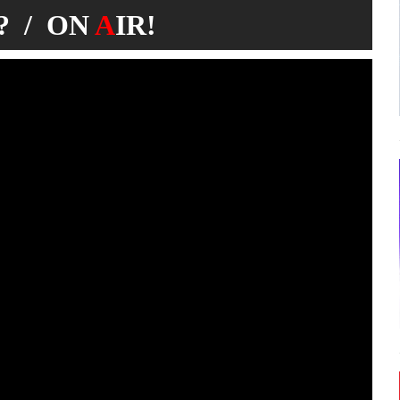
 / ON
A
IR!