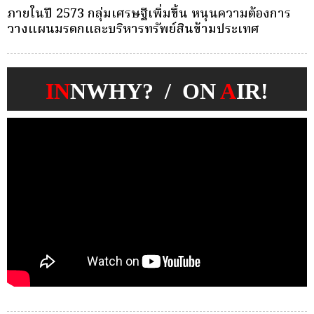
หารทรัพย์สินข้ามประเทศ
ครั้งเดียว(Single-Prem
Whole Life ชำระเบี้ยค
IN
NWHY? / ON
A
IR!