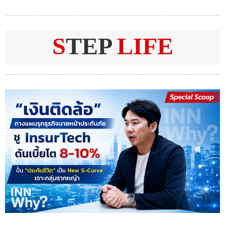
S
TEP
LIFE