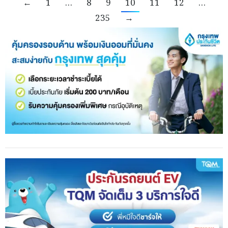
←
1
…
8
9
10
11
12
…
235
→