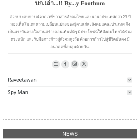
บก.เล่า...!! By...y Foothum
ด้วยประสบการณ์จากเวทีข่าวสารสังคมไทยและนานาประเทศกว่า 23 ปี
มองเห็นโมเดลความเปลี่ยนแปลงของผู้คนแต่ละสังคมแต่ละประเทศ จึง
เป็นแรงบันดาลใจสานสร้างคอนเท้นท์ดีๆ มีประโยชน์ให้สังคมไทยได้ร่วม
ตระหนัก และรับมือการก้าวสู่สังคมสูงวัย ด้วยการก้าวไปสู่ชีวิตมั่นคง มี
อนาคตที่อบอุ่นด้วยกัน.
Website
Facebook
Instagram
X
page
page
page
page
Raveetawan
opens
opens
opens
opens
in
in
in
in
Spy Man
new
new
new
new
window
window
window
window
NEWS