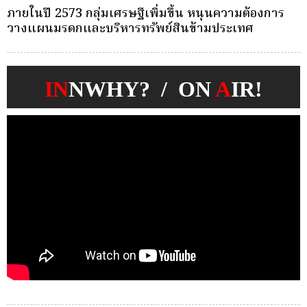
ครั้งเดียว(Single-Premium )พุ่ง ผู้บริโภคแห่ซื้อ
บ
Whole Life ชำระเบี้ยครั้งเดียว
ก
IN
NWHY? / ON
A
IR!