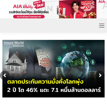
ดอกเบี้ยขาขึ้น หนุนความต้องการประกันชีวิตจ่ายเบี้ย
ก