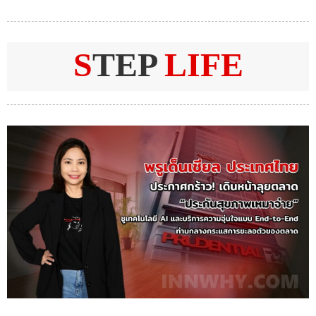
S
TEP
LIFE