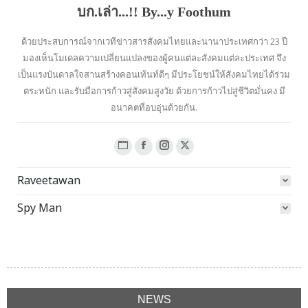
บก.เล่า...!! By...y Foothum
ด้วยประสบการณ์จากเวทีข่าวสารสังคมไทยและนานาประเทศกว่า 23 ปี
มองเห็นโมเดลความเปลี่ยนแปลงของผู้คนแต่ละสังคมแต่ละประเทศ จึง
เป็นแรงบันดาลใจสานสร้างคอนเท้นท์ดีๆ มีประโยชน์ให้สังคมไทยได้ร่วม
ตระหนัก และรับมือการก้าวสู่สังคมสูงวัย ด้วยการก้าวไปสู่ชีวิตมั่นคง มี
อนาคตที่อบอุ่นด้วยกัน.
Website
Facebook
Instagram
X
page
page
page
page
Raveetawan
opens
opens
opens
opens
in
in
in
in
Spy Man
new
new
new
new
window
window
window
window
NEWS