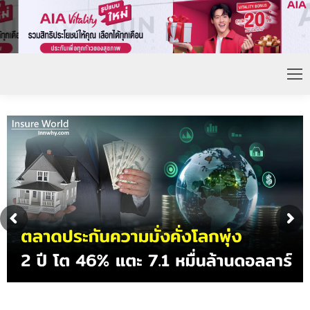
ดอกเบี้ยขาขึ้น หนุนความต้องการประกันชีวิตจ่ายเบี้ย
ก