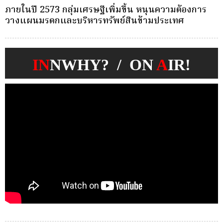
ครั้งเดียว(Single-Premium )พุ่ง ผู้บริโภคแห่ซื้อ
บ
Whole Life ชำระเบี้ยครั้งเดียว
ก
IN
NWHY? / ON
A
IR!