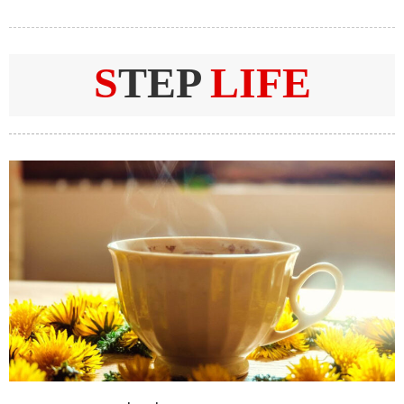
S
TEP
LIFE