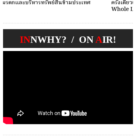
ครั้งเดียว(Single-Premium )พุ่ง ผู้บริโภคแห่ซื้อ
บ
Whole Life ชำระเบี้ยครั้งเดียว
ก
IN
NWHY? / ON
A
IR!