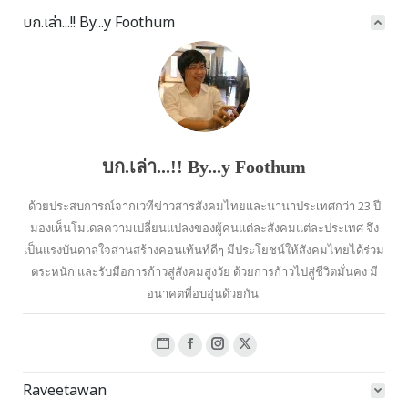
บก.เล่า...!! By...y Foothum
บก.เล่า...!! By...y Foothum
ด้วยประสบการณ์จากเวทีข่าวสารสังคมไทยและนานาประเทศกว่า 23 ปี
มองเห็นโมเดลความเปลี่ยนแปลงของผู้คนแต่ละสังคมแต่ละประเทศ จึง
เป็นแรงบันดาลใจสานสร้างคอนเท้นท์ดีๆ มีประโยชน์ให้สังคมไทยได้ร่วม
ตระหนัก และรับมือการก้าวสู่สังคมสูงวัย ด้วยการก้าวไปสู่ชีวิตมั่นคง มี
อนาคตที่อบอุ่นด้วยกัน.
Website
Facebook
Instagram
X
page
page
page
page
Raveetawan
opens
opens
opens
opens