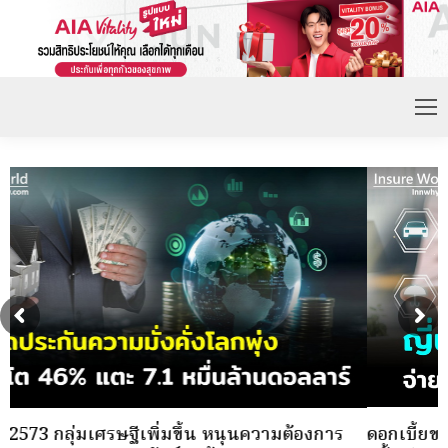
ดอกเบี้ยขาขึ้น หนุนความต้องการประกันชีวิตจ่ายเบี้ย
ก