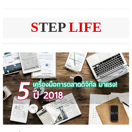
S
TEP
LIFE