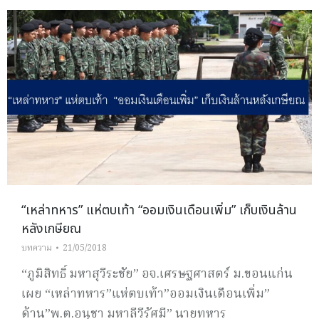
“เหล่าทหาร” แห่ตบเท้า “ออมเงินเดือนเพิ่ม” เก็บเงินล้าน
หลังเกษียณ
บทความ
21/05/2018
“ภูมิสิทธิ์ มหาสุวีระชัย” อจ.เศรษฐศาสตร์ ม.ขอนแก่น
เผย “เหล่าทหาร”แห่ตบเท้า”ออมเงินเดือนเพิ่ม”
ด้าน”พ.ต.อนุชา มหาลีวีรัศมี” นายทหาร