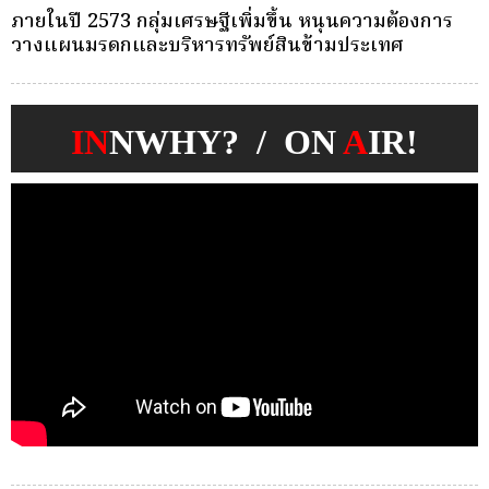
ครั้งเดียว(Single-Premium )พุ่ง ผู้บริโภคแห่ซื้อ
บ
Whole Life ชำระเบี้ยครั้งเดียว
ก
IN
NWHY? / ON
A
IR!