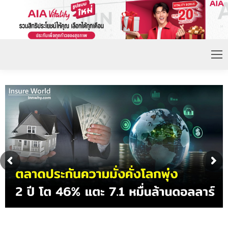
ดอกเบี้ยขาขึ้น หนุนความต้องการประกันชีวิตจ่ายเบี้ย
ก