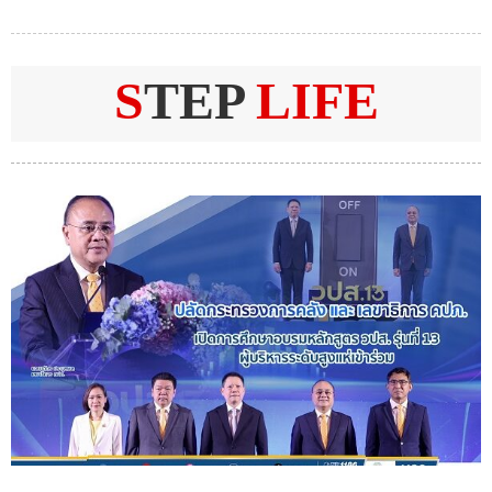
S
TEP
LIFE