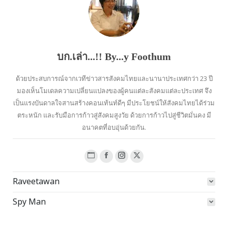
บก.เล่า...!! By...y Foothum
ด้วยประสบการณ์จากเวทีข่าวสารสังคมไทยและนานาประเทศกว่า 23 ปี
มองเห็นโมเดลความเปลี่ยนแปลงของผู้คนแต่ละสังคมแต่ละประเทศ จึง
เป็นแรงบันดาลใจสานสร้างคอนเท้นท์ดีๆ มีประโยชน์ให้สังคมไทยได้ร่วม
ตระหนัก และรับมือการก้าวสู่สังคมสูงวัย ด้วยการก้าวไปสู่ชีวิตมั่นคง มี
อนาคตที่อบอุ่นด้วยกัน.
Website
Facebook
Instagram
X
page
page
page
page
Raveetawan
opens
opens
opens
opens
in
in
in
in
Spy Man
new
new
new
new
window
window
window
window