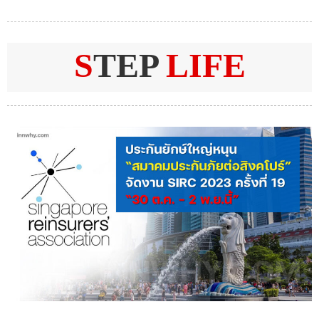
S
TEP
LIFE