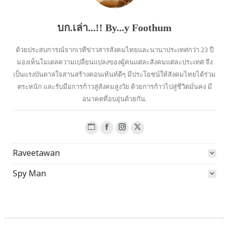
บก.เล่า...!! By...y Foothum
ด้วยประสบการณ์จากเวทีข่าวสารสังคมไทยและนานาประเทศกว่า 23 ปี
มองเห็นโมเดลความเปลี่ยนแปลงของผู้คนแต่ละสังคมแต่ละประเทศ จึง
เป็นแรงบันดาลใจสานสร้างคอนเท้นท์ดีๆ มีประโยชน์ให้สังคมไทยได้ร่วม
ตระหนัก และรับมือการก้าวสู่สังคมสูงวัย ด้วยการก้าวไปสู่ชีวิตมั่นคง มี
อนาคตที่อบอุ่นด้วยกัน.
Website
Facebook
Instagram
X
page
page
page
page
Raveetawan
opens
opens
opens
opens
in
in
in
in
Spy Man
new
new
new
new
window
window
window
window