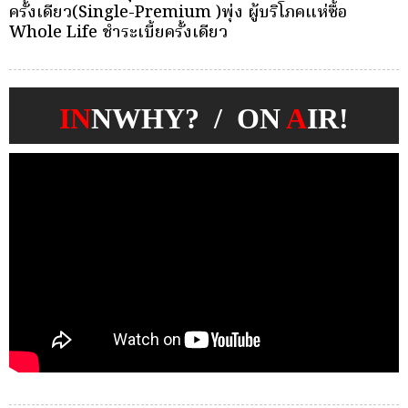
บุคคลเพื่อตัดเลือกและแต่งตั้งให้ดำรงตำแหน่งผู้จัดการ
ว
กองทุนประกันวินาศภัย
IN
NWHY? / ON
A
IR!