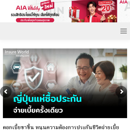
กองทุนประกันวินาศภัย (กปว.) ประกาศเปิดรับสมัคร
พ