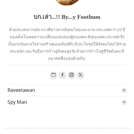
บก.เล่า...!! By...y Foothum
ด้วยประสบการณ์จากเวทีข่าวสารสังคมไทยและนานาประเทศกว่า 23 ปี
มองเห็นโมเดลความเปลี่ยนแปลงของผู้คนแต่ละสังคมแต่ละประเทศ จึง
เป็นแรงบันดาลใจสานสร้างคอนเท้นท์ดีๆ มีประโยชน์ให้สังคมไทยได้ร่วม
ตระหนัก และรับมือการก้าวสู่สังคมสูงวัย ด้วยการก้าวไปสู่ชีวิตมั่นคง มี
อนาคตที่อบอุ่นด้วยกัน.
Website
Facebook
Instagram
X
page
page
page
page
Raveetawan
opens
opens
opens
opens
in
in
in
in
Spy Man
new
new
new
new
window
window
window
window