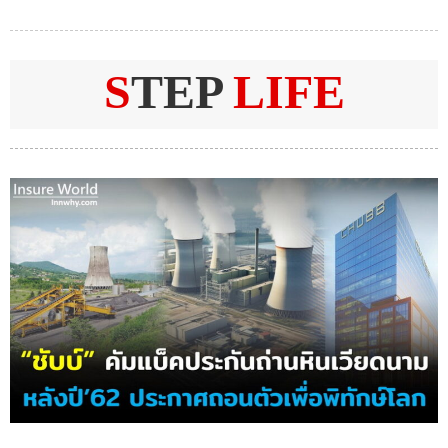
S
TEP
LIFE