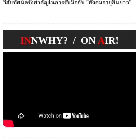
วิสัยทัศน์ครั้งสำคัญในการรับมือกับ "สังคมอายุยืนยาว"
ค
IN
NWHY? / ON
A
IR!