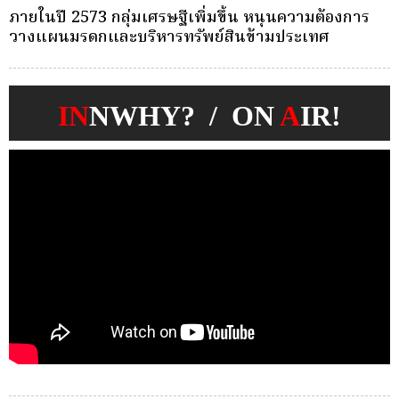
ครั้งเดียว(Single-Premium )พุ่ง ผู้บริโภคแห่ซื้อ
บ
Whole Life ชำระเบี้ยครั้งเดียว
ก
IN
NWHY? / ON
A
IR!