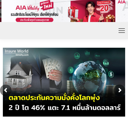
ดอกเบี้ยขาขึ้น หนุนความต้องการประกันชีวิตจ่ายเบี้ย
ก