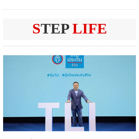
S
TEP
LIFE