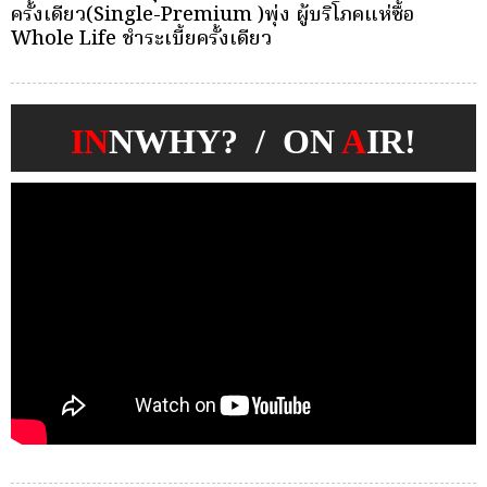
บุคคลเพื่อตัดเลือกและแต่งตั้งให้ดำรงตำแหน่งผู้จัดการ
ว
กองทุนประกันวินาศภัย
IN
NWHY? / ON
A
IR!