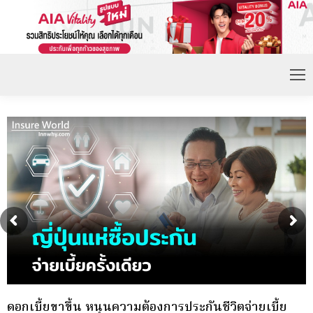
กองทุนประกันวินาศภัย (กปว.) ประกาศเปิดรับสมัคร
พ