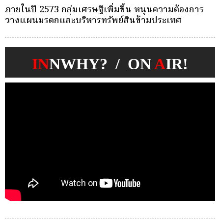
ครั้งเดียว(Single-Premium )พุ่ง ผู้บริโภคแห่ซื้อ
บ
Whole Life ชำระเบี้ยครั้งเดียว
ก
IN
NWHY? / ON
A
IR!