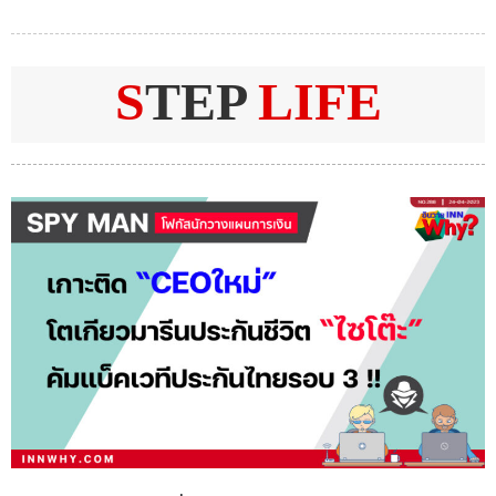
S
TEP
LIFE