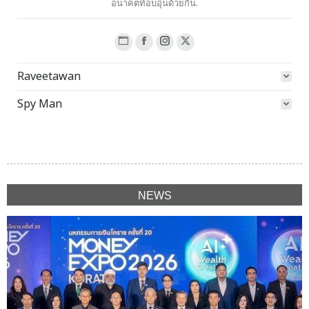
อนาคตที่อบอุ่นด้วยกัน.
Website
Facebook
Instagram
X
page
page
page
page
Raveetawan
opens
opens
opens
opens
in
in
in
in
Spy Man
new
new
new
new
window
window
window
window
NEWS