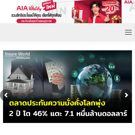
ดอกเบี้ยขาขึ้น หนุนความต้องการประกันชีวิตจ่ายเบี้ย
ก