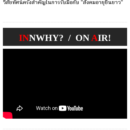
วิสัยทัศน์ครั้งสำคัญในการรับมือกับ "สังคมอายุยืนยาว"
ป
บ
IN
NWHY? / ON
A
IR!