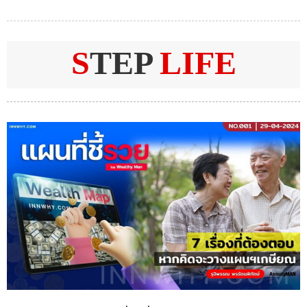
S
TEP
LIFE