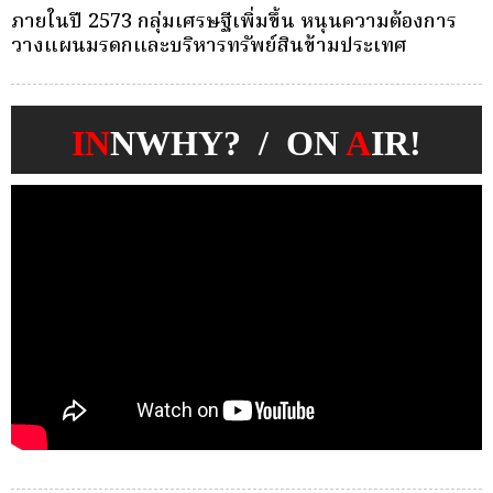
ครั้งเดียว(Single-Premium )พุ่ง ผู้บริโภคแห่ซื้อ
Whole Life ชำระเบี้ยครั้งเดียว
IN
NWHY? / ON
A
IR!