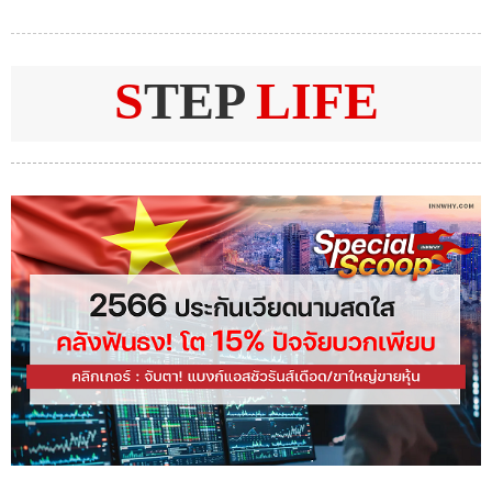
S
TEP
LIFE