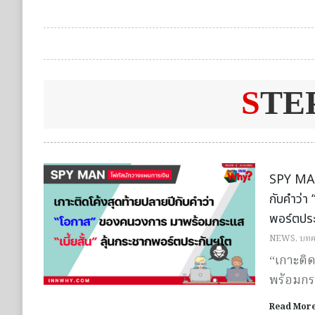
S
TE
SPY MAN 
กับคำว่า
พอร์ตปร
NEWS
,
บทค
“เกาะติ
พร้อมกระ
Read Mor