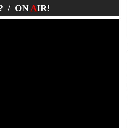
 / ON
A
IR!