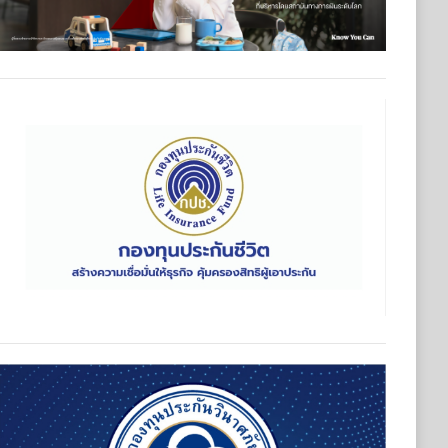
ุนประกันวินาศภัย (กปว.) ประกาศเปิดรับสมัครบุคคลเพื่อตัดเลือกแ
กันวินาศภัย