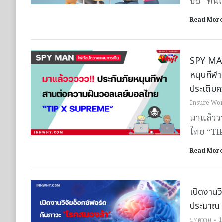
ปั๊บ” ทัน
Read Mor
SPY MAN 
หนุนกีฬ
ประเดิมค
Insure Wor
มาแล้วว
ไทย “TI
Read Mor
เปิดงานว
ประมาณ 
บทความ
1