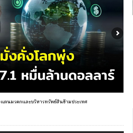
งเดียว(Single-Premium )พุ่ง ผู้บริโภคแห่ซื้อ Whole Life
กองท
ประ