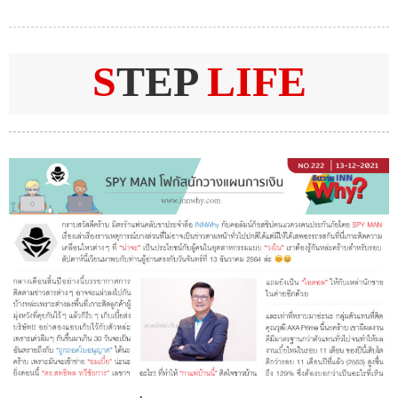
S
TEP
LIFE