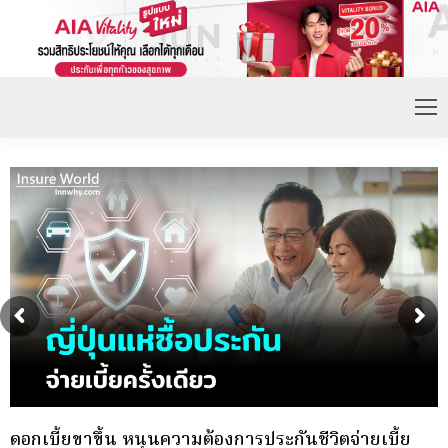
กองทุนประกันวินาศภัย (กปว.) ประกาศเปิดรับสมัคร
พ