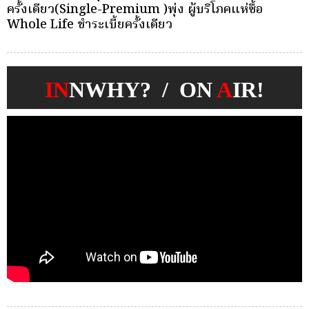
บุคคลเพื่อตัดเลือกและแต่งตั้งให้ดำรงตำแหน่งผู้จัดการ
ว
กองทุนประกันวินาศภัย
IN
NWHY? / ON
A
IR!