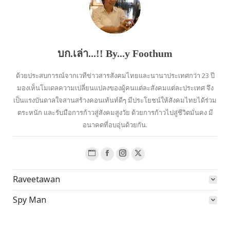
บก.เล่า...!! By...y Foothum
ด้วยประสบการณ์จากเวทีข่าวสารสังคมไทยและนานาประเทศกว่า 23 ปี
มองเห็นโมเดลความเปลี่ยนแปลงของผู้คนแต่ละสังคมแต่ละประเทศ จึง
เป็นแรงบันดาลใจสานสร้างคอนเท้นท์ดีๆ มีประโยชน์ให้สังคมไทยได้ร่วม
ตระหนัก และรับมือการก้าวสู่สังคมสูงวัย ด้วยการก้าวไปสู่ชีวิตมั่นคง มี
อนาคตที่อบอุ่นด้วยกัน.
Website
Facebook
Instagram
X
page
page
page
page
Raveetawan
opens
opens
opens
opens
in
in
in
in
Spy Man
new
new
new
new
window
window
window
window