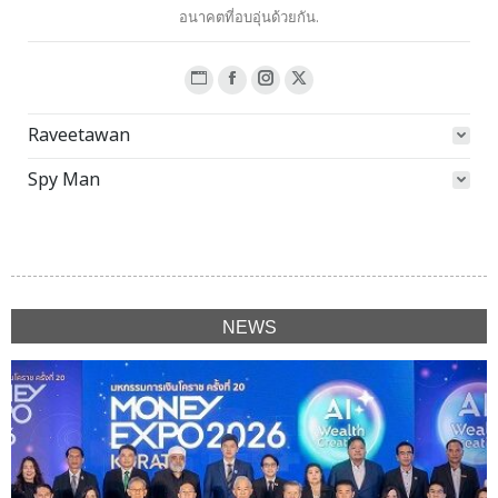
อนาคตที่อบอุ่นด้วยกัน.
Website
Facebook
Instagram
X
page
page
page
page
Raveetawan
opens
opens
opens
opens
in
in
in
in
Spy Man
new
new
new
new
window
window
window
window
NEWS