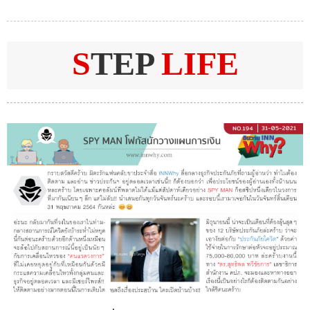
S
TEP
LIFE