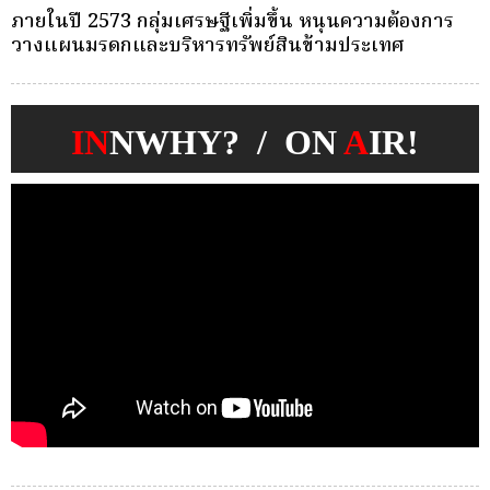
ครั้งเดียว(Single-Premium )พุ่ง ผู้บริโภคแห่ซื้อ
บ
Whole Life ชำระเบี้ยครั้งเดียว
ก
IN
NWHY? / ON
A
IR!