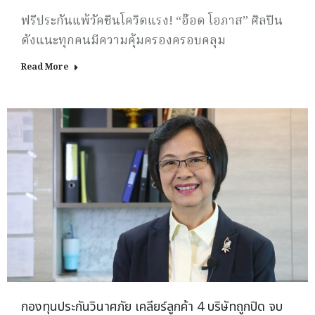
ฟรีประกันแพ้วัคซีนโควิดแรง! “อ๊อด โอภาส” ศิลปิน
ดังแนะทุกคนมีความคุ้มครองครอบคลุม
Read More
กองทุนประกันวินาศภัย เคลียร์ลูกค้า 4 บริษัทถูกปิด จบ