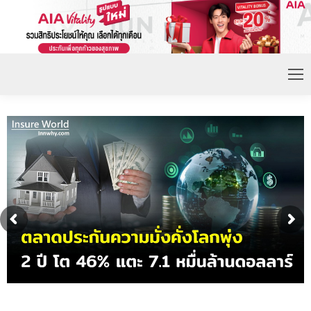
ดอกเบี้ยขาขึ้น หนุนความต้องการประกันชีวิตจ่ายเบี้ย
ก