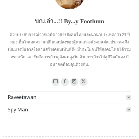
บก.เล่า...!! By...y Foothum
ด้วยประสบการณ์จากเวทีข่าวสารสังคมไทยและนานาประเทศกว่า 23 ปี
มองเห็นโมเดลความเปลี่ยนแปลงของผู้คนแต่ละสังคมแต่ละประเทศ จึง
เป็นแรงบันดาลใจสานสร้างคอนเท้นท์ดีๆ มีประโยชน์ให้สังคมไทยได้ร่วม
ตระหนัก และรับมือการก้าวสู่สังคมสูงวัย ด้วยการก้าวไปสู่ชีวิตมั่นคง มี
อนาคตที่อบอุ่นด้วยกัน.
Website
Facebook
Instagram
X
page
page
page
page
Raveetawan
opens
opens
opens
opens
in
in
in
in
Spy Man
new
new
new
new
window
window
window
window