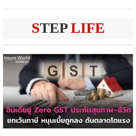
S
TEP
LIFE