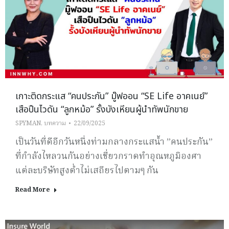
เกาะติดกระแส “คนประกัน” มู๊ฟออน “SE Life อาคเนย์”
เสือปืนไวดัน “ลูกหม้อ” รั้งบังเหียนผู้นำทัพนักขาย
SPYMAN
,
บทความ
22/09/2025
เป็นวันที่ดีอีกวันหนึ่งท่ามกลางกระแสน้ำ ”คนประกัน”
ที่กำลังไหลวนกันอย่างเชี่ยวกราดทำอุณหภูมิองศา
แต่ละบริษัทสูงต่ำไม่เสถียรไปตามๆ กัน
Read More