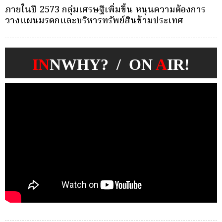
ครั้งเดียว(Single-Premium )พุ่ง ผู้บริโภคแห่ซื้อ
บ
Whole Life ชำระเบี้ยครั้งเดียว
ก
IN
NWHY? / ON
A
IR!