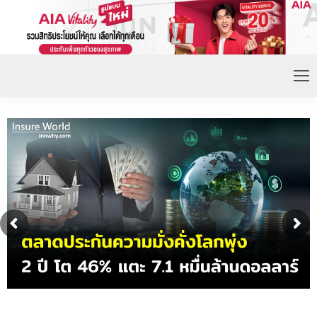
ดอกเบี้ยขาขึ้น หนุนความต้องการประกันชีวิตจ่ายเบี้ย
ก