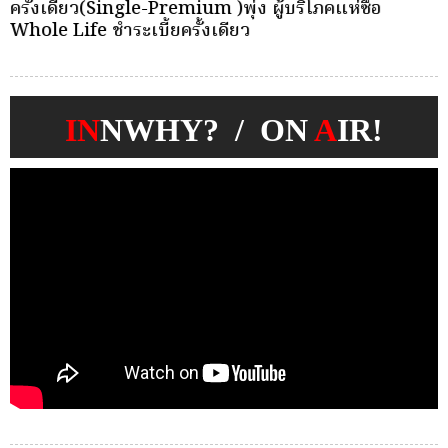
ครั้งเดียว(Single-Premium )พุ่ง ผู้บริโภคแห่ซื้อ
บ
Whole Life ชำระเบี้ยครั้งเดียว
ก
IN
NWHY? / ON
A
IR!