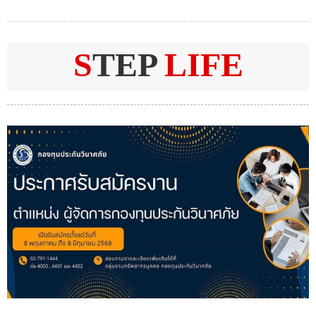
S
TEP
LIFE