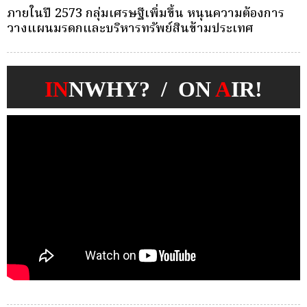
ครั้งเดียว(Single-Premium )พุ่ง ผู้บริโภคแห่ซื้อ
บ
Whole Life ชำระเบี้ยครั้งเดียว
ก
IN
NWHY? / ON
A
IR!