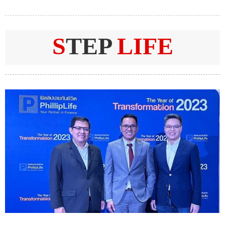
S
TEP
LIFE