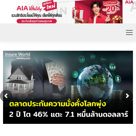
ดอกเบี้ยขาขึ้น หนุนความต้องการประกันชีวิตจ่ายเบี้ย
ก