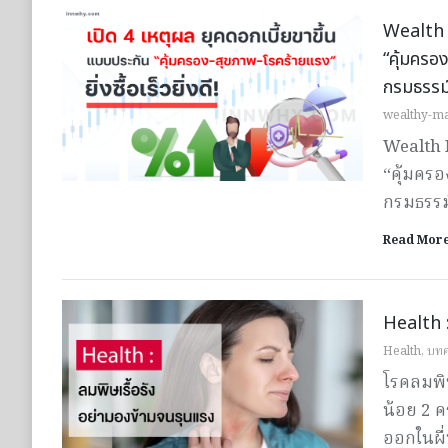
Wealth M
“คุ้มครอง
กรมธรร
wealthy-m
Wealth M
“คุ้มครอง
กรมธรร
Read Mor
Health :
Health
,
บท
โรคลมพิษ
น้อย 2 ค
ออกในผื่