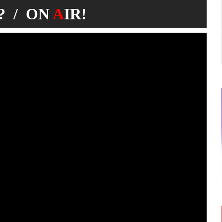
 / ON
A
IR!