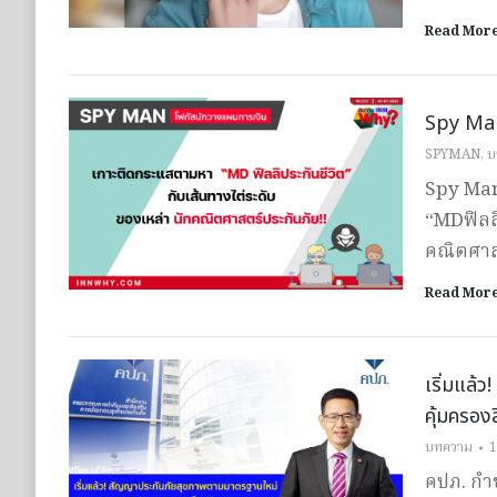
Read Mor
Spy Man
SPYMAN
,
บ
Spy Man
“MDฟิลลิ
คณิตศาส
Read Mor
เริ่มแล้
คุ้มครองส
บทความ
1
คปภ. กำ