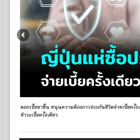
e Life
กองทุนประกันวินาศภัย (กปว.) ประกาศเปิดรับสมัครบุคคลเ
ประกันวินาศภัย