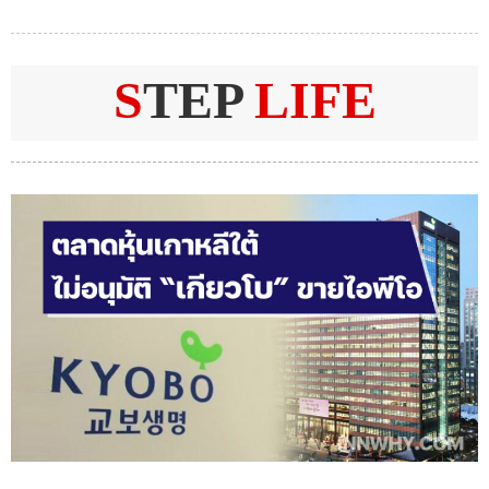
S
TEP
LIFE