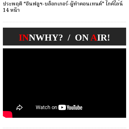
์
วางแผนมรดกและบริหารทรัพย์สินข้ามประเทศ
IN
NWHY? / ON
A
IR!