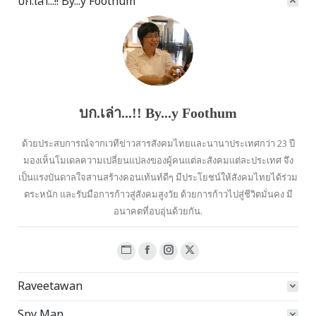
บก.เล่า...!! By...y Foothum
บก.เล่า...!! By...y Foothum
ด้วยประสบการณ์จากเวทีข่าวสารสังคมไทยและนานาประเทศกว่า 23 ปี
มองเห็นโมเดลความเปลี่ยนแปลงของผู้คนแต่ละสังคมแต่ละประเทศ จึง
เป็นแรงบันดาลใจสานสร้างคอนเท้นท์ดีๆ มีประโยชน์ให้สังคมไทยได้ร่วม
ตระหนัก และรับมือการก้าวสู่สังคมสูงวัย ด้วยการก้าวไปสู่ชีวิตมั่นคง มี
อนาคตที่อบอุ่นด้วยกัน.
Website
Facebook
Instagram
X
page
page
page
page
Raveetawan
opens
opens
opens
opens
in
in
in
in
Spy Man