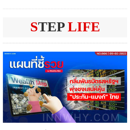
S
TEP
LIFE