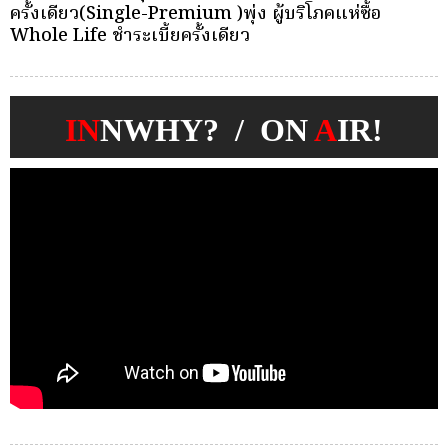
บุคคลเพื่อตัดเลือกและแต่งตั้งให้ดำรงตำแหน่งผู้จัดการ
ว
กองทุนประกันวินาศภัย
IN
NWHY? / ON
A
IR!