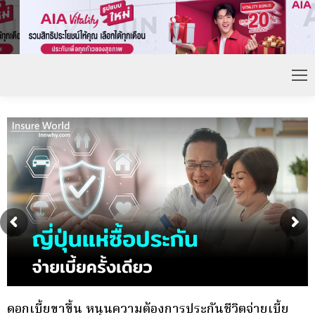
กองทุนประกันวินาศภัย (กปว.) ประกาศเปิดรับสมัคร
พ