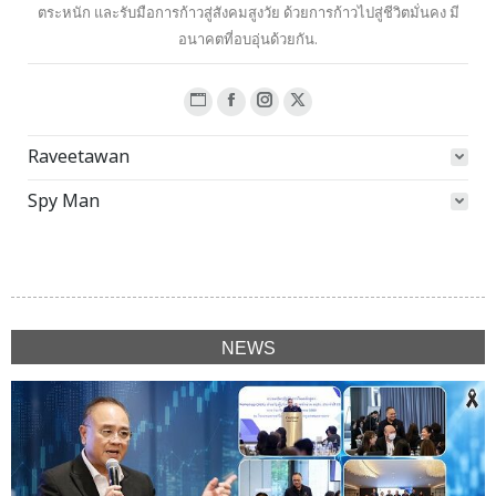
ตระหนัก และรับมือการก้าวสู่สังคมสูงวัย ด้วยการก้าวไปสู่ชีวิตมั่นคง มี
อนาคตที่อบอุ่นด้วยกัน.
Website
Facebook
Instagram
X
page
page
page
page
Raveetawan
opens
opens
opens
opens
in
in
in
in
Spy Man
new
new
new
new
window
window
window
window
NEWS