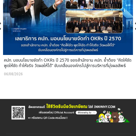
คปภ. มอบนโยบายจัดทำ OKRs ปี 2570 ของสำนักงาน คปภ. ย้ำต้อง “คิดให้ชัด
พูดให้ชัด ทำให้จริง วัดผลให้ได้” ขับเคลื่อนองค์กรไปสู่การบริหารที่มุ่งผลลัพธ์
06/08/2026