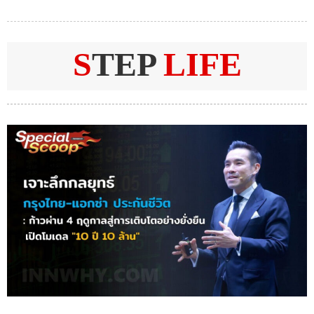
S
TEP
LIFE