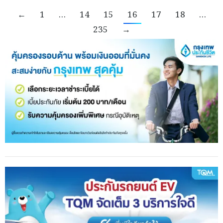
←
1
…
14
15
16
17
18
…
235
→