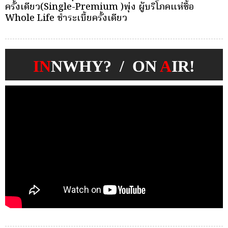
บุคคลเพื่อตัดเลือกและแต่งตั้งให้ดำรงตำแหน่งผู้จัดการ
ว
กองทุนประกันวินาศภัย
IN
NWHY? / ON
A
IR!