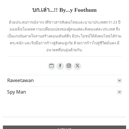
บก.เล่า...!! By...y Foothum
ด้วยประสบการณ์จากเวทีข่าวสารสังคมไทยและนานาประเทศกว่า 23 ปี
มองเห็นโมเดลความเปลี่ยนแปลงของผู้คนแต่ละสังคมแต่ละประเทศ จึง
เป็นแรงบันดาลใจสานสร้างคอนเท้นท์ดีๆ มีประโยชน์ให้สังคมไทยได้ร่วม
ตระหนัก และรับมือการก้าวสู่สังคมสูงวัย ด้วยการก้าวไปสู่ชีวิตมั่นคง มี
อนาคตที่อบอุ่นด้วยกัน.
Website
Facebook
Instagram
X
page
page
page
page
Raveetawan
opens
opens
opens
opens
in
in
in
in
Spy Man
new
new
new
new
window
window
window
window