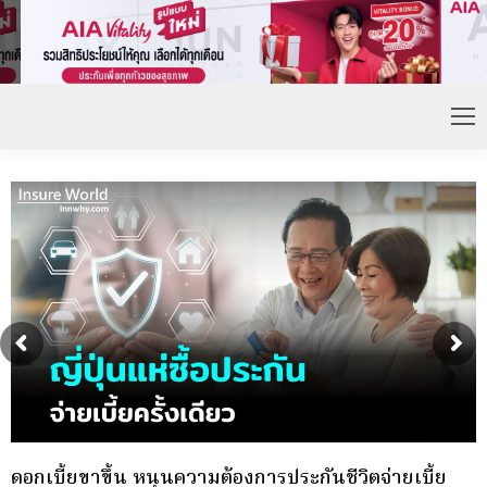
กองทุนประกันวินาศภัย (กปว.) ประกาศเปิดรับสมัคร
พ