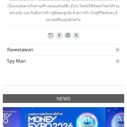
เป็นแรงบันดาลใจสานสร้างคอนเท้นท์ดีๆ มีประโยชน์ให้สังคมไทยได้ร่วม
ตระหนัก และรับมือการก้าวสู่สังคมสูงวัย ด้วยการก้าวไปสู่ชีวิตมั่นคง มี
อนาคตที่อบอุ่นด้วยกัน.
Website
Facebook
Instagram
X
page
page
page
page
Raveetawan
opens
opens
opens
opens
in
in
in
in
Spy Man
new
new
new
new
window
window
window
window
NEWS