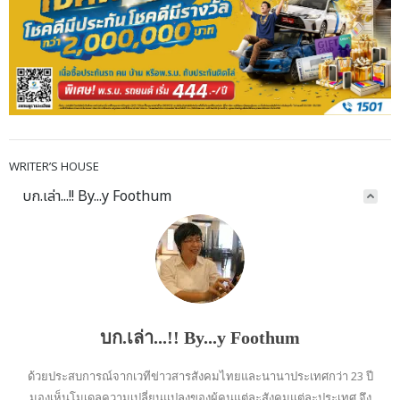
WRITER’S HOUSE
บก.เล่า...!! By...y Foothum
บก.เล่า...!! By...y Foothum
ด้วยประสบการณ์จากเวทีข่าวสารสังคมไทยและนานาประเทศกว่า 23 ปี
มองเห็นโมเดลความเปลี่ยนแปลงของผู้คนแต่ละสังคมแต่ละประเทศ จึง