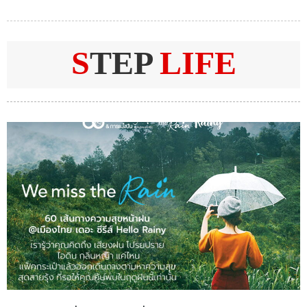
S
TEP
LIFE