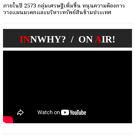
ครั้งเดียว(Single-Premium )พุ่ง ผู้บริโภคแห่ซื้อ
Whole Life ชำระเบี้ยครั้งเดียว
IN
NWHY? / ON
A
IR!