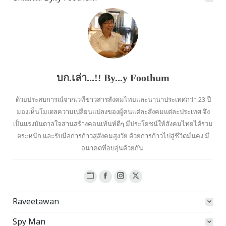
บก.เล่า...!! By...y Foothum
ด้วยประสบการณ์จากเวทีข่าวสารสังคมไทยและนานาประเทศกว่า 23 ปี
มองเห็นโมเดลความเปลี่ยนแปลงของผู้คนแต่ละสังคมแต่ละประเทศ จึง
เป็นแรงบันดาลใจสานสร้างคอนเท้นท์ดีๆ มีประโยชน์ให้สังคมไทยได้ร่วม
ตระหนัก และรับมือการก้าวสู่สังคมสูงวัย ด้วยการก้าวไปสู่ชีวิตมั่นคง มี
อนาคตที่อบอุ่นด้วยกัน.
Website
Facebook
Instagram
X
page
page
page
page
Raveetawan
opens
opens
opens
opens
in
in
in
in
Spy Man