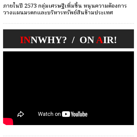
ครั้งเดียว(Single-Premium )พุ่ง ผู้บริโภคแห่ซื้อ
บ
Whole Life ชำระเบี้ยครั้งเดียว
ก
IN
NWHY? / ON
A
IR!