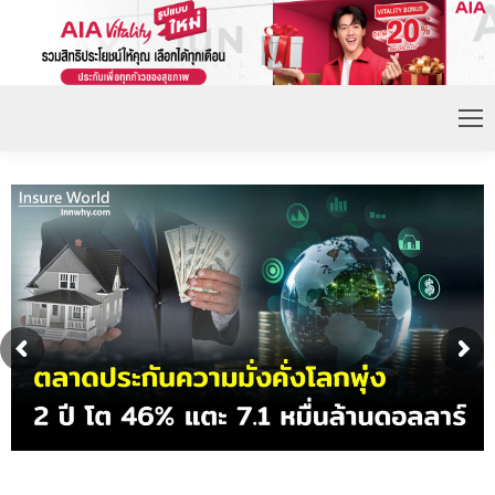
ดอกเบี้ยขาขึ้น หนุนความต้องการประกันชีวิตจ่ายเบี้ย
ก