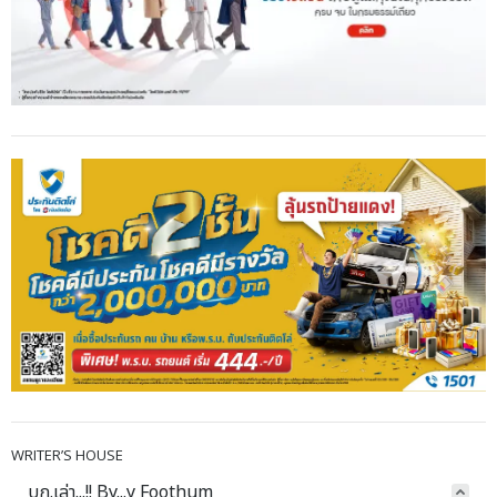
WRITER’S HOUSE
บก.เล่า...!! By...y Foothum