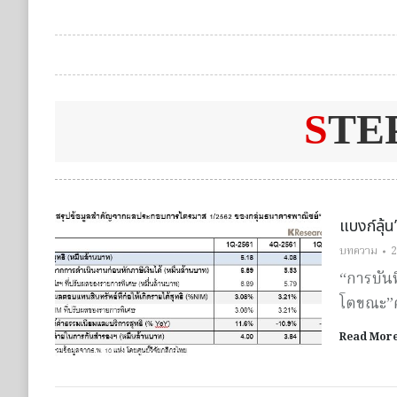
S
TE
แบงก์ลุ้
บทความ
2
“การบัน
โตขณะ”ค่
Read Mor