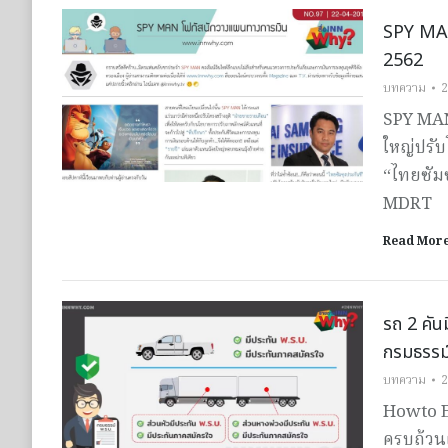
SPY MAN
2562
บทความ
2
SPY MAN
ใหญ่ปรั
“ไทยซัม
MDRT
Read Mor
รถ 2 คัน
กรมธรรม์
บทความ
2
Howto E
ครบถ้วนแ