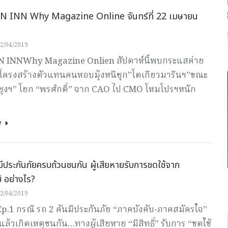
 INN Why Magazine Online จันทร์ที่ 22 เมษายน
2/04/2019
 INNWhy Magazine Onlien สัปดาห์นี้พบกระแสค่าย
บโครงสร้างตัวแทนคนหอบมุ้งหนีซุก”โตเกียวมารีนฯ”ขณะ
ซุงฯ” โยก “พรศํกดิ์” จาก CAO ไป CMO โหมโปรฯหนัก
e
มีประกันภัยครบถ้วนชนกัน ผู้เสียหายรับการชดใช้จาก
 อย่างไร?
2/04/2019
p.1 กรณี รถ 2 คันมีประกันภัย “ภาคบังคับ-ภาคสมัครใจ”
ล้วเกิดเหตุชนกัน…ทางผู้เสียหาย “มีสิทธิ์” รับการ “ชดใช้