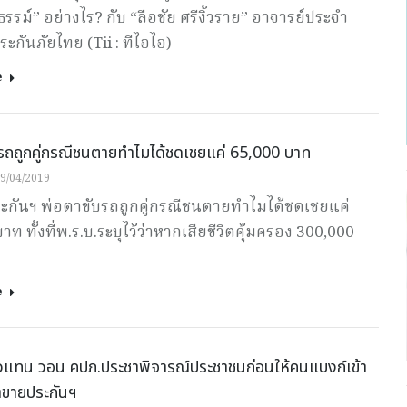
รม์” อย่างไร? กับ “ลือชัย ศรีงิ้วราย” อาจารย์ประจำ
ะกันภัยไทย (Tii : ทีไอไอ)
e
รถถูกคู่กรณีชนตายทำไมได้ชดเชยแค่ 65,000 บาท
9/04/2019
ระกันฯ พ่อตาขับรถถูกคู่กรณีชนตายทำไมได้ชดเชยแค่
าท ทั้งที่พ.ร.บ.ระบุไว้ว่าหากเสียชีวิตคุ้มครอง 300,000
e
วแทน วอน คปภ.ประชาพิจารณ์ประชาชนก่อนให้คนแบงก์เข้า
้าขายประกันฯ