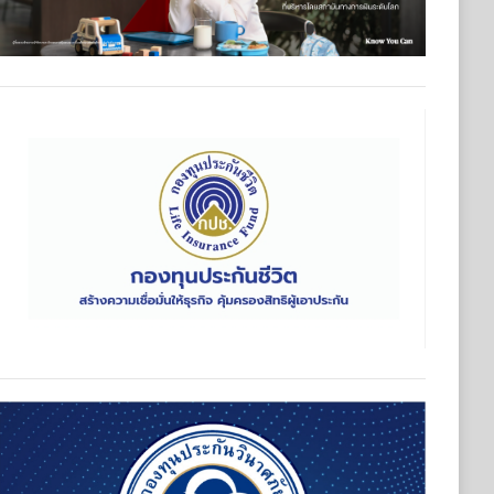
ในปี 2573 กลุ่มเศรษฐีเพิ่มขึ้น หนุนความต้องการวางแผนมรดกแล