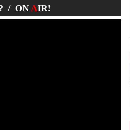
 / ON
A
IR!