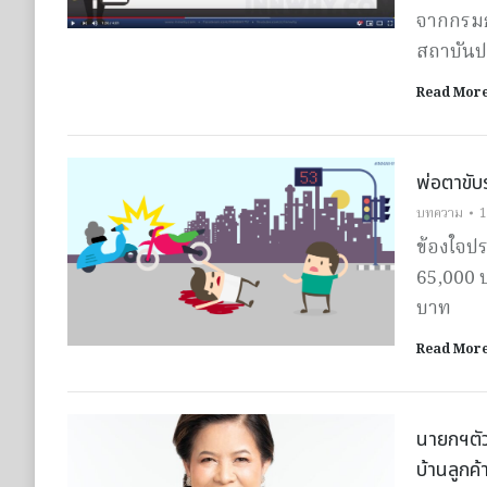
จากกรมธร
สถาบันปร
Read Mor
พ่อตาขับ
บทความ
1
ข้องใจป
65,000 บ
บาท
Read Mor
นายกฯตั
บ้านลูกค