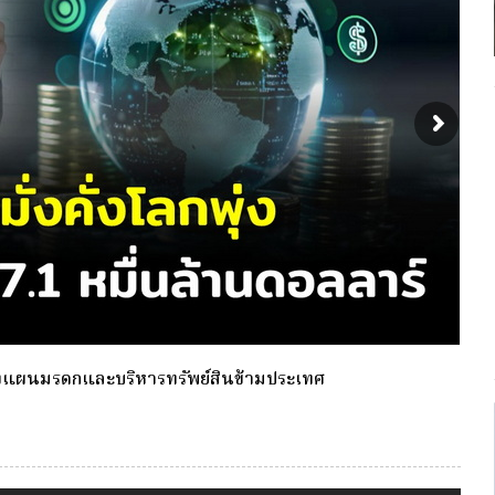
้งเดียว(Single-Premium )พุ่ง ผู้บริโภคแห่ซื้อ Whole Life
กองท
ประ