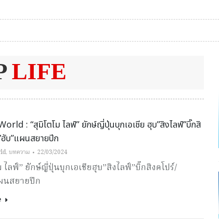
P
LIFE
rld : “สุมิโตโม ไลฟ์” ยักษ์ญี่ปุ่นบุกเอเชีย ฮุบ”สิงไลฟ์”บิ๊กสิ
ู”ฮับ”แผนสยายปีก
ld
,
บทความ
22/03/2024
 ไลฟ์” ยักษ์ญี่ปุ่นบุกเอเชียฮุบ”สิงไลฟ์”บิ๊กสิงคโปร์/
แผนสยายปีก
e