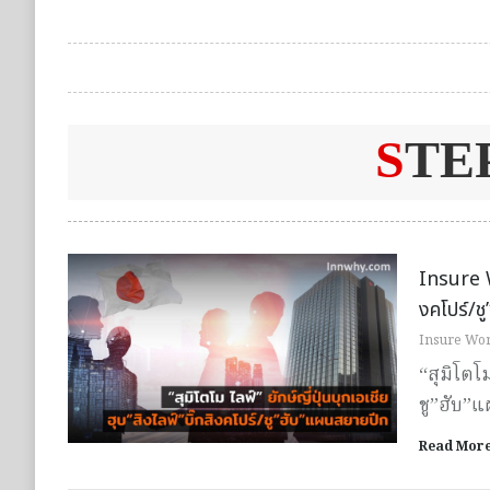
S
TE
Insure Wo
งคโปร์/ช
Insure Wor
“สุมิโตโม
ชู”ฮับ”
Read Mor