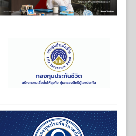
ุนประกันวินาศภัย (กปว.) ประกาศเปิดรับสมัครบุคคลเพื่อตัดเลือกแ
กันวินาศภัย