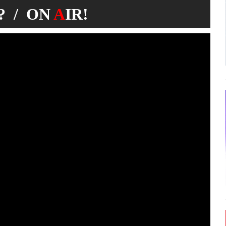
 / ON
A
IR!