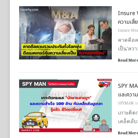
Insure W
ความเสี่
Insure Wor
คาดดีลคว
เป็น’ควา
Read Mor
SPY MAN 
และความสำ
SPYMAN
,
บ
เกาะติด
เคล็ดลับม
Read Mor