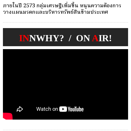
ครั้งเดียว(Single-Premium )พุ่ง ผู้บริโภคแห่ซื้อ
Whole Life ชำระเบี้ยครั้งเดียว
IN
NWHY? / ON
A
IR!