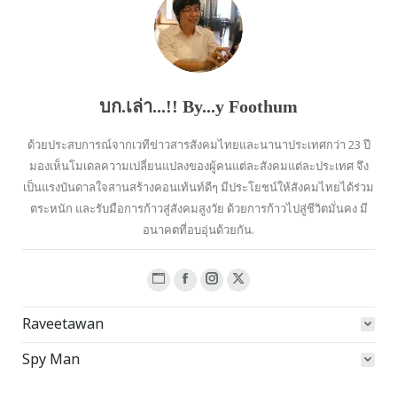
บก.เล่า...!! By...y Foothum
ด้วยประสบการณ์จากเวทีข่าวสารสังคมไทยและนานาประเทศกว่า 23 ปี
มองเห็นโมเดลความเปลี่ยนแปลงของผู้คนแต่ละสังคมแต่ละประเทศ จึง
เป็นแรงบันดาลใจสานสร้างคอนเท้นท์ดีๆ มีประโยชน์ให้สังคมไทยได้ร่วม
ตระหนัก และรับมือการก้าวสู่สังคมสูงวัย ด้วยการก้าวไปสู่ชีวิตมั่นคง มี
อนาคตที่อบอุ่นด้วยกัน.
Website
Facebook
Instagram
X
page
page
page
page
Raveetawan
opens
opens
opens
opens
in
in
in
in
Spy Man
new
new
new
new
window
window
window
window