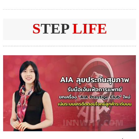
S
TEP
LIFE