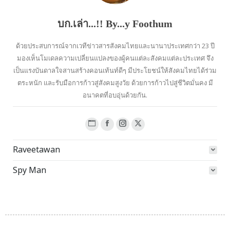
บก.เล่า...!! By...y Foothum
ด้วยประสบการณ์จากเวทีข่าวสารสังคมไทยและนานาประเทศกว่า 23 ปี
มองเห็นโมเดลความเปลี่ยนแปลงของผู้คนแต่ละสังคมแต่ละประเทศ จึง
เป็นแรงบันดาลใจสานสร้างคอนเท้นท์ดีๆ มีประโยชน์ให้สังคมไทยได้ร่วม
ตระหนัก และรับมือการก้าวสู่สังคมสูงวัย ด้วยการก้าวไปสู่ชีวิตมั่นคง มี
อนาคตที่อบอุ่นด้วยกัน.
Website
Facebook
Instagram
X
page
page
page
page
Raveetawan
opens
opens
opens
opens
in
in
in
in
Spy Man
new
new
new
new
window
window
window
window