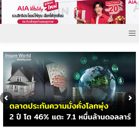
ดอกเบี้ยขาขึ้น หนุนความต้องการประกันชีวิตจ่ายเบี้ย
ก