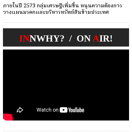
ครั้งเดียว(Single-Premium )พุ่ง ผู้บริโภคแห่ซื้อ
บ
Whole Life ชำระเบี้ยครั้งเดียว
ก
IN
NWHY? / ON
A
IR!