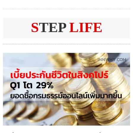
S
TEP
LIFE