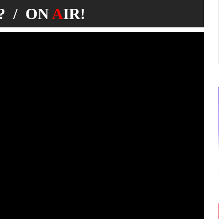
 / ON
A
IR!