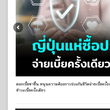
e Life
กองทุนประกันวินาศภัย (กปว.) ประกาศเปิดรับสมัครบุคคลเ
ประกันวินาศภัย