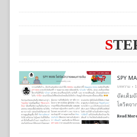
S
TE
SPY MAN
บทความ
1
จัดเต็มจั
โควิดจา
Read Mor