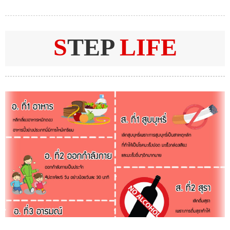
S
TEP
LIFE