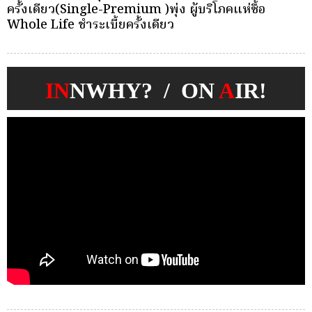
บุคคลเพื่อตัดเลือกและแต่งตั้งให้ดำรงตำแหน่งผู้จัดการ
ว
กองทุนประกันวินาศภัย
IN
NWHY? / ON
A
IR!