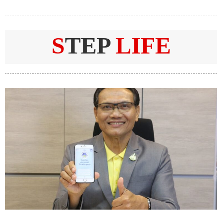
S
TEP
LIFE