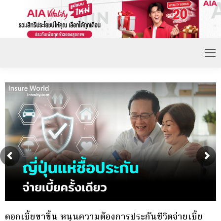
กองทุนประกันวินาศภัย (กปว.) ประกาศเปิดรับสมัคร
พ