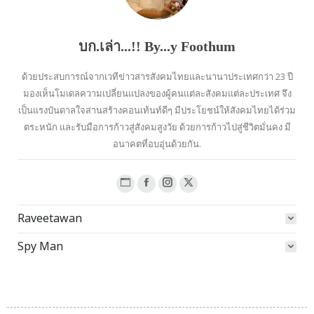
บก.เล่า...!! By...y Foothum
ด้วยประสบการณ์จากเวทีข่าวสารสังคมไทยและนานาประเทศกว่า 23 ปี
มองเห็นโมเดลความเปลี่ยนแปลงของผู้คนแต่ละสังคมแต่ละประเทศ จึง
เป็นแรงบันดาลใจสานสร้างคอนเท้นท์ดีๆ มีประโยชน์ให้สังคมไทยได้ร่วม
ตระหนัก และรับมือการก้าวสู่สังคมสูงวัย ด้วยการก้าวไปสู่ชีวิตมั่นคง มี
อนาคตที่อบอุ่นด้วยกัน.
Website
Facebook
Instagram
X
page
page
page
page
Raveetawan
opens
opens
opens
opens
in
in
in
in
Spy Man
new
new
new
new
window
window
window
window