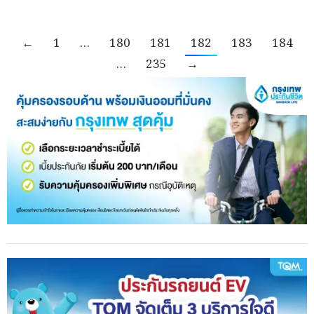
←
1
…
180
181
182
183
184
…
235
→