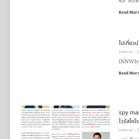
ซิส”ต่อ
Read Mor
ไปเที่ยวน
บทความ
2
INNWhy 
Read Mor
spy man 
ไวรัสโคโร
บทความ
2