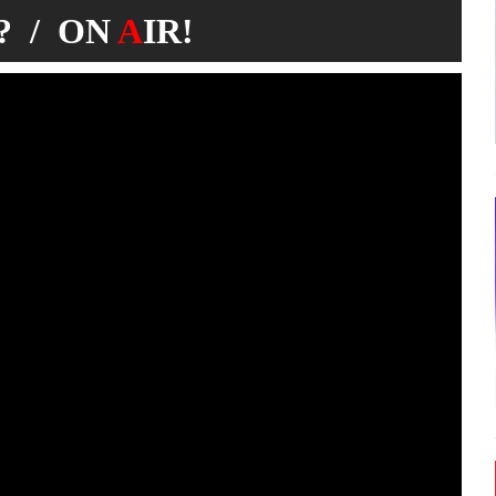
 / ON
A
IR!