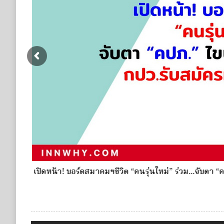
e
เปิดหน้า! บอร์ดสมาคมฯชีวิต “คนรุ่นใหม่” ร่วม...จับตา “คปภ.”