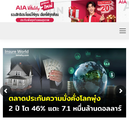
ดอกเบี้ยขาขึ้น หนุนความต้องการประกันชีวิตจ่ายเบี้ย
ก