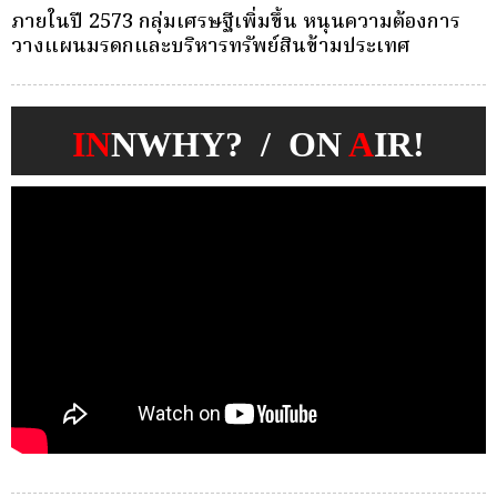
ครั้งเดียว(Single-Premium )พุ่ง ผู้บริโภคแห่ซื้อ
บ
Whole Life ชำระเบี้ยครั้งเดียว
ก
IN
NWHY? / ON
A
IR!