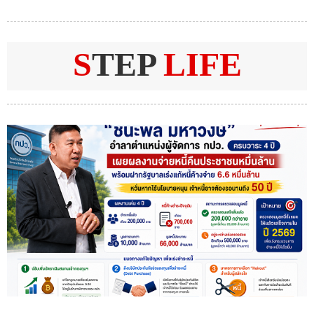
S
TEP
LIFE